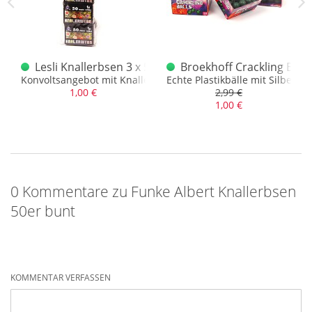
0er
Lesli Knallerbsen 3 x 50er Sortiment
Broekhoff Crackling Ball
öserqoute
Konvoltsangebot mit Knallerbsen
Echte Plastikbälle mit Silberfu
1,00 €
2,99 €
1,00 €
0 Kommentare zu Funke Albert Knallerbsen
50er bunt
KOMMENTAR VERFASSEN