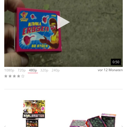
0:50
vor 12 Monaten
1080p
720p
480p
320p
240p