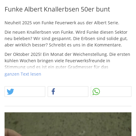
Funke Albert Knallerbsen 50er bunt
Neuheit 2025 von Funke Feuerwerk aus der Albert Serie.
Die neuen Knallerbsen von Funke. Wird Funke diesen Sektor
neu beleben? Wir sind gespannt. Die Erbsen sind solide gut,
aber wirklich besser? Schreibt es uns in die Kommentare.
Der Oktober 2025! Ein Monat der Weichenstellung. Die ersten
kühlen Wochen bringen viele Feuerwerksfreunde in
Stimmung und es ist ein guter Gradmesser für das
bevorstehende Silvester, Jahresende und der Weihnachtszeit
ganzen Text lesen
im Allgemeinen. Die Wirren unserer Tage wollen wir nicht
ignorieren, doch die Traditionen, aus denen wir gewachsen
sind, können wir nicht ignorerien!
Festhalten! Festhalten was uns antreibt, festhalten was wir
mögen, festhalten wen und was wir lieben.