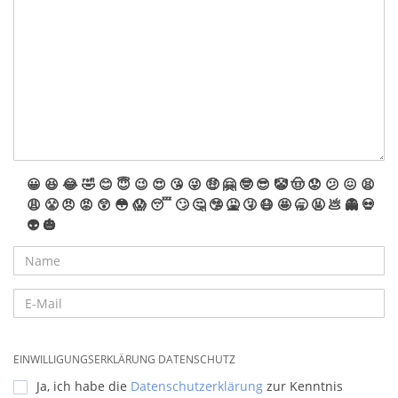
😀
😆
😂
🤣
😊
😇
😉
😍
😘
😜
🤑
🤗
🤓
😎
🤡
🤠
😟
😕
😖
😫
😩
😤
😠
😡
😲
😳
😱
😴
🙄
🤔
🤥
🤮
🤧
😷
🤩
🥱
🤬
💩
👻
💀
👽
🎃
EINWILLIGUNGSERKLÄRUNG DATENSCHUTZ
Ja, ich habe die
Datenschutzerklärung
zur Kenntnis