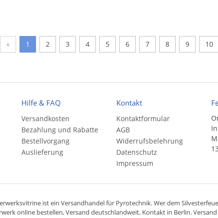
«
1
2
3
4
5
6
7
8
9
10
Hilfe & FAQ
Kontakt
F
On
Versandkosten
Kontaktformular
In
Bezahlung und Rabatte
AGB
Ma
Bestellvorgang
Widerrufsbelehrung
13
Auslieferung
Datenschutz
Impressum
rwerksvitrine ist ein
Versandhandel
für
Pyrotechnik
. Wer dem Silvesterfeuer
rwerk online bestellen,
Versand deutschlandweit
, Kontakt in Berlin. Versan