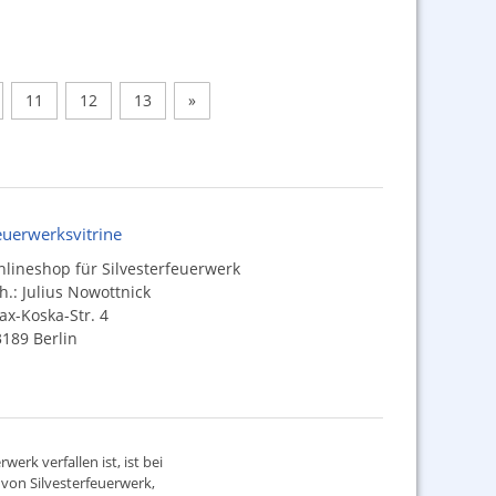
11
12
13
»
euerwerksvitrine
lineshop für Silvesterfeuerwerk
h.: Julius Nowottnick
x-Koska-Str. 4
189 Berlin
werk verfallen ist, ist bei
d von
Silvesterfeuerwerk
,