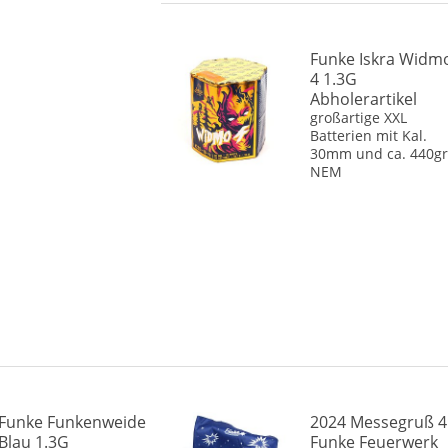
Funke Iskra Widm
4 1.3G
Abholerartikel
großartige XXL
Batterien mit Kal.
30mm und ca. 440gr
NEM
Funke Funkenweide
2024 Messegruß 4
Blau 1.3G
Funke Feuerwerk