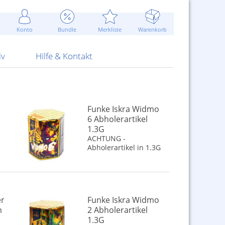
Werbung
 Jahr
are Artikel
Best of Sommeraktionen!
Widerrufsbelehrung
rk
Carl
 Bengalhölzer
fen
bende
Sommerpreise u.v.m.
AGB
otechnik
Konto
Bundle
Merkliste
Warenkorb
nd Attrappen
nehmigung
ste
Blitzschnell...
Kontaktformular
RS Pirotecnia
 und Pistolen
erwerk
& -gebiete
Über uns
werk
Alpha
iv
Hilfe & Kontakt
Funke Iskra Widmo
6 Abholerartikel
1.3G
ACHTUNG -
Abholerartikel in 1.3G
er
Funke Iskra Widmo
m
2 Abholerartikel
1.3G