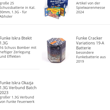
große 25
Artikel von der
Schussbatterie in Kal.
Spielwarenmesse
30mm, 1.3G - für
2024
Abholer
Funke Iskra Btekit
Funke Cracker
1.3G
Variations 19-A
16 Schuss Bomber mit
Batterie
heftiger Zerlegung
besondere
und Effekten
Funkebatterie aus
2019
Funke Iskra Okazja
1.3G Verbund Batch
2023
großer 1.3G Verbund
von Funke Feuerwerk