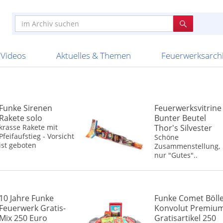
e
n anderen
e
tellen
Anzündhilfen
Bombenrohre
Ladenverkauf 2023
Auftragsbestätigung
Poster und 
Feuerwerk im
Nicht lieferb
Broekhoff
BVBA Belgien
BVD
Cafferata Vuurwe
ourismus
Feuerwerk T1
Batterien
20 Jahre Feuerwerksvitrine
Altersnachweis
Streich- und
Sammlertref
Gewerbetrei
BKV Vuurwerk
Blackboxx
Bo Peep
Bothmer Pyr
mpressionen
Schallerzeuger P1
Knallkörper
Ladenverkauf 2024
Bestellschluss
Schachteln u
Ausnahmege
Versanddien
Fireworks
Apel Feuerwerk
Argento Feuerwerk
A
t
lichkeiten
Jugendfeuerwerk
Raketen
Ladenverkauf 2025
Bestellablauf
Scherzartikel
Hochzeitsfeu
Lieferzeiten 
Adam\'s Fireworks
Alba Feuerwerk
Albert Feue
Videos
Aktuelles & Themen
Feuerwerksarch
Funke Sirenen
Feuerwerksvitrine
Rakete solo
Bunter Beutel
krasse Rakete mit
Thor's Silvester
Pfeifaufstieg - Vorsicht
Schöne
ist geboten
Zusammenstellung,
nur "Gutes"..
10 Jahre Funke
Funke Comet Böll
Feuerwerk Gratis-
Konvolut Premiu
Mix 250 Euro
Gratisartikel 250