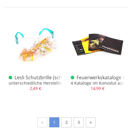
Lesli Schutzbrille (schlank)
Feuerwerkskataloge Konv
unterschiedliche Hersteller.
4 Kataloge im Konvolut aus der
2,49 €
14,99 €
«
1
2
3
»