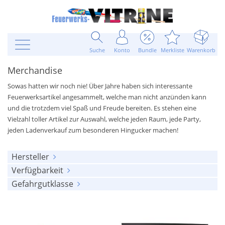
Suche
Konto
Bundle
Merkliste
Warenkorb
Merchandise
Sowas hatten wir noch nie! Über Jahre haben sich interessante
Feuerwerksartikel angesammelt, welche man nicht anzünden kann
und die trotzdem viel Spaß und Freude bereiten. Es stehen eine
Vielzahl toller Artikel zur Auswahl, welche jeden Raum, jede Party,
jeden Ladenverkauf zum besonderen Hingucker machen!
Hersteller
Verfügbarkeit
alle anzeigen
Gefahrgutklasse
alle anzeigen
Depyfag
(3)
alle anzeigen
am Lager
(43)
Eigenproduktion
(3)
keine
(60)
ausverkauft
(17)
FK
(1)