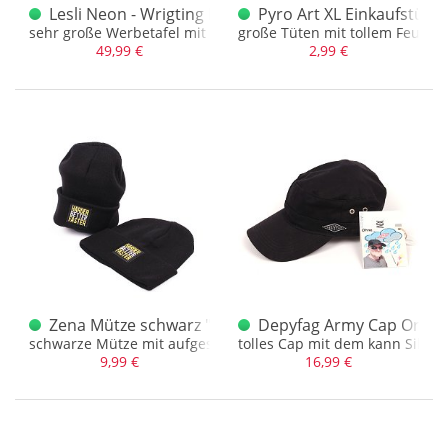
Lesli Neon - Wrigting Lightboard 99 x 88cm
Pyro Art XL Einkaufstüte
sehr große Werbetafel mit LED - Licht und Markern
große Tüten mit tollem Feuerwe
49,99 €
2,99 €
Zena Mütze schwarz "Harder Better Faster"
Depyfag Army Cap Origin
schwarze Mütze mit aufgesticktem Slogan
tolles Cap mit dem kann Silves
9,99 €
16,99 €