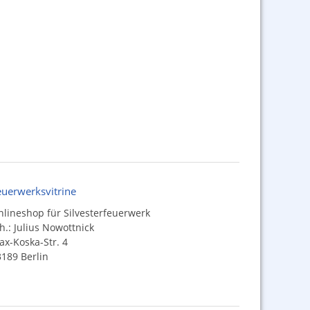
euerwerksvitrine
lineshop für Silvesterfeuerwerk
h.: Julius Nowottnick
x-Koska-Str. 4
189 Berlin