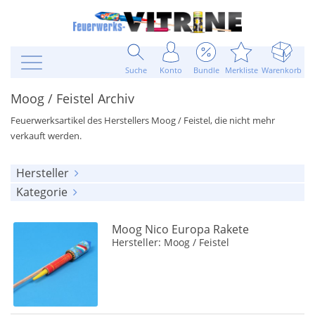
Suche
Konto
Bundle
Merkliste
Warenkorb
Moog / Feistel Archiv
Feuerwerksartikel des Herstellers Moog / Feistel, die nicht mehr
verkauft werden.
Hersteller
Kategorie
alle anzeigen
alle anzeigen
Moog / Feistel
(5)
Moog Nico Europa Rakete
Raketen
(1)
Hersteller: Moog / Feistel
Schachteln und Attrappen
(2)
Feuerwerkskörper
(2)