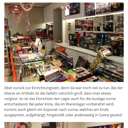
Aber zurück zur Einrichtungszeit, denn da war noch viel zu tun. Bei der
Masse an Artikeln ist die Gefahr natürlich groß, dass man etwas
vergisst. So ist das Einrichten der Läger auch für die Auslage vorne
entscheidend. Bei jeder Kiste, die im Warenlager vorbereitet wird,
kommt auch gleich ein Exponat nach vorne, welches am Ende
ausgepreist, aufgehängt, hingestellt oder anderweitig in Szene gesetzt
werden muss. Da kann es schon mal eng werden, in diesem Moment
ist der Gang hinterm Tresen kaum begehbar, soviele Sets warten auf