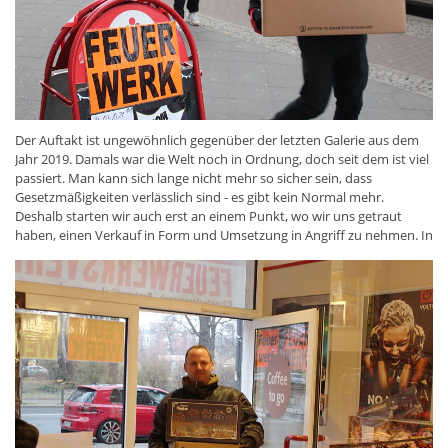
Der Auftakt ist ungewöhnlich gegenüber der letzten Galerie aus dem
Jahr 2019. Damals war die Welt noch in Ordnung, doch seit dem ist viel
passiert. Man kann sich lange nicht mehr so sicher sein, dass
Gesetzmäßigkeiten verlässlich sind - es gibt kein Normal mehr.
Deshalb starten wir auch erst an einem Punkt, wo wir uns getraut
haben, einen Verkauf in Form und Umsetzung in Angriff zu nehmen. In
der Vor-Coronazeit hat unsere Erzählung ja auch immer schon die
heiße Phase/Packsaison umfasst. In 2022 haben wir erst mit Beginn
der Ladenbelieferung den Geist gespürt, dass es diess Mal endlich
wieder sein darf.