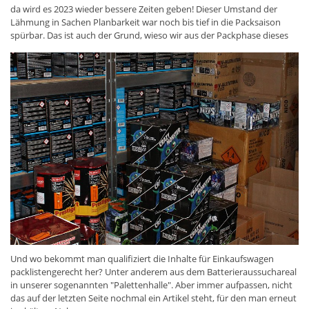
da wird es 2023 wieder bessere Zeiten geben! Dieser Umstand der
Lähmung in Sachen Planbarkeit war noch bis tief in die Packsaison
spürbar. Das ist auch der Grund, wieso wir aus der Packphase dieses
Mal weniger Fotos haben. Der Punkt, an dem wir geglaubt haben, dass
nun einem normalen Jahresendverkauf nichts mehr im Wege steht,
war erst in der zweiten Dezemberhälfte. Foto: Klassischer
Einkaufswagen, Funke, Funke, Funke....
Und wo bekommt man qualifiziert die Inhalte für Einkaufswagen
packlistengerecht her? Unter anderem aus dem Batterieraussuchareal
in unserer sogenannten "Palettenhalle". Aber immer aufpassen, nicht
das auf der letzten Seite nochmal ein Artikel steht, für den man erneut