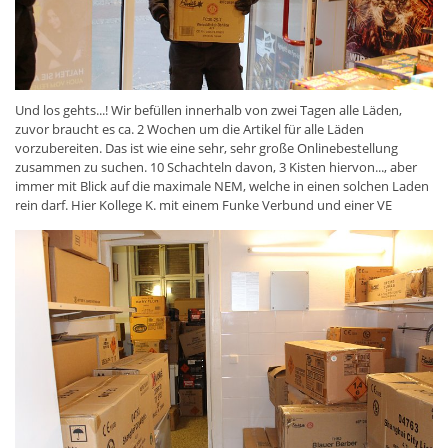
Und los gehts...! Wir befüllen innerhalb von zwei Tagen alle Läden,
zuvor braucht es ca. 2 Wochen um die Artikel für alle Läden
vorzubereiten. Das ist wie eine sehr, sehr große Onlinebestellung
zusammen zu suchen. 10 Schachteln davon, 3 Kisten hiervon..., aber
immer mit Blick auf die maximale NEM, welche in einen solchen Laden
rein darf. Hier Kollege K. mit einem Funke Verbund und einer VE
Weissblinker Dahlien. Kunden, die uns aufgrund ihrer Wohnnähe auch
schon häufig in der Zeit besuchen, wo der Laden ab Ende Okt. für
Ganzjahresartikel geöffnet hat, wissen, dass nun während der
Öffnungszeiten viel passiert und können so die Transformation
verfolgen, welche die Läden vollziehen. Von F1 zu F2.