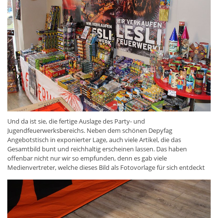
Und da ist sie, die fertige Auslage des Party- und
Jugendfeuerwerksbereichs. Neben dem schönen Depyfag
Angebotstisch in exponierter Lage, auch viele Artikel, die das
Gesamtbild bunt und reichhaltig erscheinen lassen. Das haben
offenbar nicht nur wir so empfunden, denn es gab viele
Medienvertreter, welche dieses Bild als Fotovorlage für sich entdeckt
hatten. Auch dazu an anderer Stelle mehr.