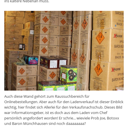
ins kältere Nebenan muss.
Auch diese Wand gehört zum Raussuchbereich für
Onlinebestellungen. Aber auch für den Ladenverkauf ist dieser Einblick
wichtig, hier findet sich Allerlei für den Verkaufsnachschub. Dieses Bild
war Informationsgeber, ist es doch aus dem Laden vom Chef
persönlich angefordert worden! Er schrie... wieviele Prob Joe, Botoxx
und Baron Münchhausen sind noch daaaaaaaa?