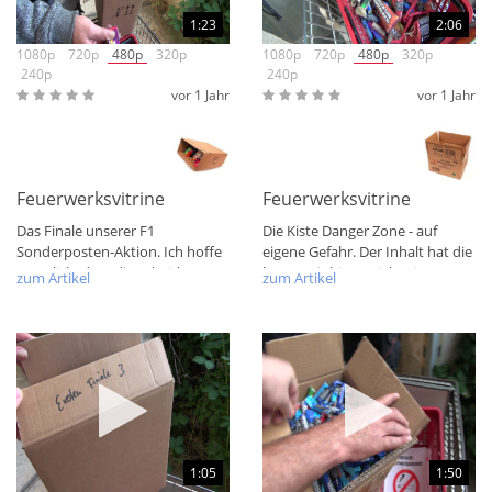
1:23
2:06
1080p
720p
480p
320p
1080p
720p
480p
320p
240p
240p
vor 1 Jahr
vor 1 Jahr
Feuerwerksvitrine Bunte Kiste Exoten Finale 1
Feuerwerksvitrine Bunte Ki
Das Finale unserer F1
Die Kiste Danger Zone - auf
Sonderposten-Aktion. Ich hoffe
eigene Gefahr. Der Inhalt hat die
natürlich, dass diese beiden
beste Zeit hinter sich. Die
zum Artikel
zum Artikel
Aspekte quasi...
Artikel...
1:05
1:50