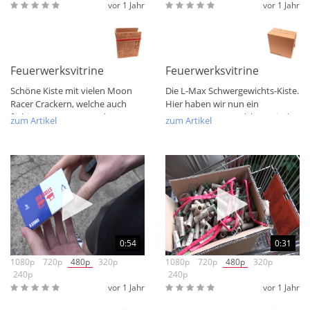
vor 1 Jahr
vor 1 Jahr
Feuerwerksvitrine Bunte Kiste L - Alien Moonracer
Feuerwerksvitrine Bunte Ki
Schöne Kiste mit vielen Moon
Die L-Max Schwergewichts-Kiste.
Racer Crackern, welche auch
Hier haben wir nun ein
farbige Sterne ausspucken.
Kartonexponat, welches seit der
zum Artikel
zum Artikel
Nebst diesem...
ersten Welle...
0:54
0:31
1080p
720p
480p
320p
1080p
720p
480p
320p
240p
240p
vor 1 Jahr
vor 1 Jahr