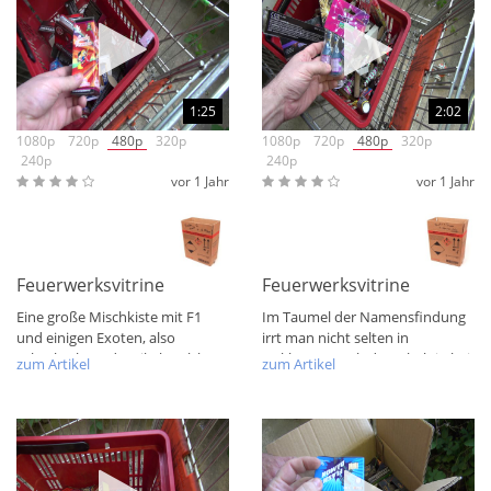
1:25
2:02
1080p
720p
480p
320p
1080p
720p
480p
320p
240p
240p
vor 1 Jahr
vor 1 Jahr
Feuerwerksvitrine Bunte Kiste Exoten Finale 2 + ü50 Font.
Feuerwerksvitrine Bunte Kis
Eine große Mischkiste mit F1
Im Taumel der Namensfindung
und einigen Exoten, also
irrt man nicht selten in
Schachteln und Artikel, welche
Unklarem. Auch der Inhalt in bei
zum Artikel
zum Artikel
im F1 Posten...
einer...