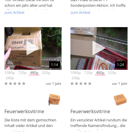
schon ein Jahr älter und hat
Sonderposten-Aktion. Ich hoffe
effektechnisch ordentlich was
natürlich, dass diese beiden
zum Artikel
zum Artikel
drauf....
Aspekte quasi...
1:14
1:24
1080p
720p
480p
320p
1080p
720p
480p
320p
240p
240p
vor 1 Jahr
vor 1 Jahr
NEU
Feuerwerksvitrine Bunte Kiste Donnergrollen & Wonderto
Feuerwerksvitrine Bunte Kis
Die Kiste mit dem gemischten
Ein verückter Artikel rundum die
Inhalt vieler Artikel und den
treffende Namensfindung... die
Spezialartikeln von
Knallbirne, Knallerbse - ein...