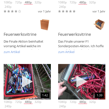
1080p
720p
480p
320p
1080p
720p
480p
320p
240p
240p
vor 1 Jahr
vor 1 Jahr
Feuerwerksvitrine Bunte Kiste Exoten Finale 3
Feuerwerksvitrine Bunte Ki
Die Finale Aktion beinhaltet
Das Finale unserer F1
vorranig Artikel welche im
Sonderposten-Aktion. Ich hoffe
gesamten Posten eher das
natürlich, dass diese beiden
zum Artikel
zum Artikel
Besondere oder...
Aspekte quasi...
1:42
1:39
1080p
720p
480p
320p
1080p
720p
480p
320p
240p
240p