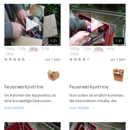
1:21
1:31
1080p
720p
480p
320p
1080p
720p
480p
320p
240p
240p
vor 1 Jahr
vor 1 Jahr
Feuerwerksvitrine Sonderposten F1 Auslese Nr. 2
Feuerwerksvitrine Bunte Kis
Im Rahmen der Kippvideos ist
Nun sollen sie endlich kommen,
eine kurzweilige Diskussion
die besonderen Inhalte, die
entbrannt, diese läuft über
besonderen Kisten. Die Kisten
zum Artikel
zum Artikel
mehrere...
mit dem...