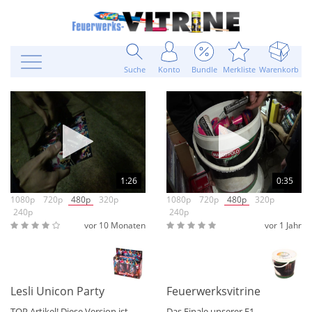
Suche
Konto
Bundle
Merkliste
Warenkorb
1:26
0:35
1080p
720p
480p
320p
1080p
720p
480p
320p
240p
240p
vor 10 Monaten
vor 1 Jahr
Lesli Unicon Party 5er Fontänen Box TEDI
Feuerwerksvitrine Bunter E
TOP Artikel! Diese Version ist
Das Finale unserer F1