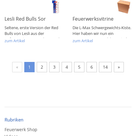
Lesli Red Bulls Sortiment 2008
Feuerwerksvitrine Bunte Ki
Seltene, erste Version der Red
Die L-Max Schwergewichts-Kiste.
Bulls von Lesli aus der
Hier haben wir nun ein
Anfangszeit. Ca. 2008 könnte das
Kartonexponat, welches seit der
zum Artikel
zum Artikel
gewesen...
ersten Welle...
«
1
2
3
4
5
6
14
»
Rubriken
Feuerwerk Shop