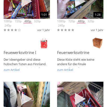
1:01
1:28
1080p
720p
480p
320p
1080p
720p
480p
320p
240p
240p
vor 1 Jahr
vor 1 Jahr
Feuewerksvitrine Der finnische Einkauf
Feuerwerksvitrine Bunte Ki
Der Ideengeber sind diese
Diese Kiste steht wie keine
hübschen Tüten aus Finnland.
andere für die Finale
Da meine Frau Finnin ist, lag es
Postenaktion der F1 Massen.
zum Artikel
zum Artikel
nahe, dass...
Ausgewählte...