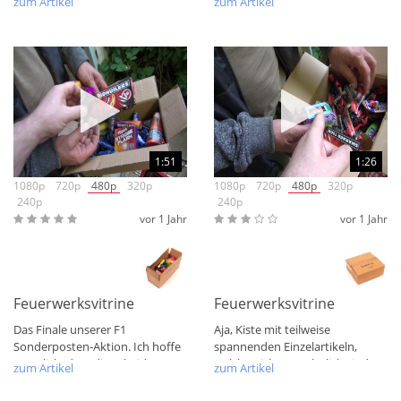
zum Artikel
zum Artikel
Donnergrollen und...
1:51
1:26
1080p
720p
480p
320p
1080p
720p
480p
320p
240p
240p
vor 1 Jahr
vor 1 Jahr
Feuerwerksvitrine Bunte Kiste Auslese Nr. 1
Feuerwerksvitrine Bunte Son
Das Finale unserer F1
Aja, Kiste mit teilweise
Sonderposten-Aktion. Ich hoffe
spannenden Einzelartikeln,
natürlich, dass diese beiden
welche nicht gewöhnlich sind
zum Artikel
zum Artikel
Aspekte quasi...
und daher bei...