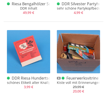
Riesa Bengalhölzer Sortiment 4er 1991
DDR Silvester Partyhut 
DDR Inhalt
sehr schöne Partykopfbedecku
49,99 €
4,99 €
DDR Riesa Hundertschußbänder Amorces Etikett
Feuerwerksvitrine Bun
schönes Etikett alter Knallplätzchen Rollen
Kiste voll mit Erinnerungen
3,99 €
29,99 €
20,00 €