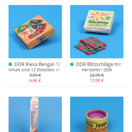
alle anzeigen
am Lager
(39)
Original China Labels
(1)
keine
(50)
ausverkauft
(11)
Pyrofa
(1)
Riesa
(4)
Silberhütte
(1)
VEB Silberhütte
(1)
DDR Riesa Bengal- Sturmhölzer Etiketten Konvolut - E
DDR Blitzschläge mit Lad
Inhalt sind 12 Etiketten, in der Regel alles verschiedene
Hersteller: DDR
9,99 €
22,99 €
6,66 €
17,00 €