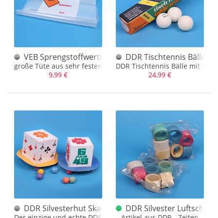
VEB Sprengstoffwertk Gnaschwitz Tüte
DDR Tischtennis Bälle 3S
große Tüte aus sehr festem Material
DDR Tischtennis Bälle mit 3 St
9,99 €
24,99 €
DDR Silvesterhut Skat Tele Lotto
DDR Silvester Luftschlan
Der einzige und echte DDR Silvesterhut
Artikel aus DDR - Zeiten