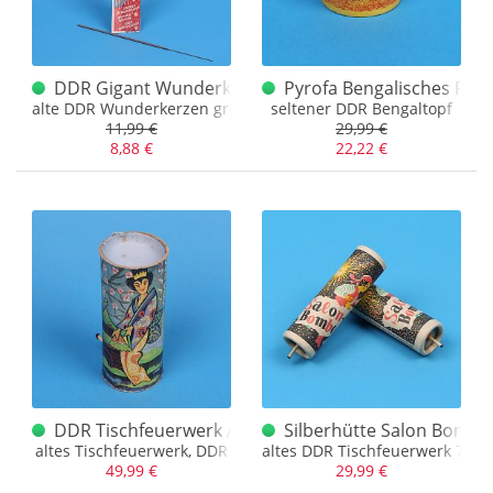
DDR Gigant Wunderkerzen
Pyrofa Bengalisches Feu
alte DDR Wunderkerzen groß
seltener DDR Bengaltopf
11,99 €
29,99 €
8,88 €
22,22 €
DDR Tischfeuerwerk Asien Dekor 70er Jahre
Silberhütte Salon Bomb
altes Tischfeuerwerk, DDR
altes DDR Tischfeuerwerk 70er
49,99 €
29,99 €