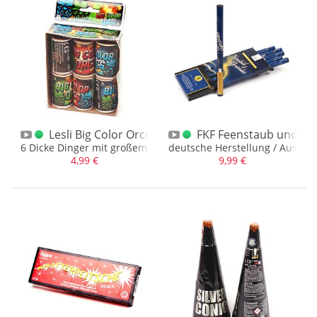
Verschiedene
(1)
Lesli Big Color Orcs 6er Schachtel
FKF Feenstaub und El
6 Dicke Dinger mit großem Cracklingburst und Farbsternen
deutsche Herstellung / Ausna
4,99 €
9,99 €