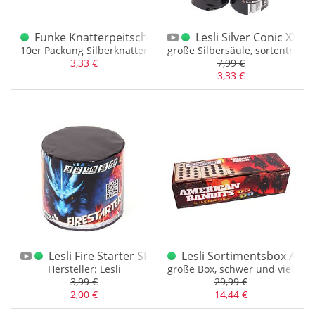
Funke Knatterpeitsche Silber F2
Lesli Silver Conic XXL 
10er Packung Silberknatterlunten
große Silbersäule, sortentreue
3,33 €
7,99 €
3,33 €
Lesli Fire Starter SPEZIALANGEBOT
Lesli Sortimentsbox Amer
Hersteller: Lesli
große Box, schwer und viel NE
3,99 €
29,99 €
2,00 €
14,44 €