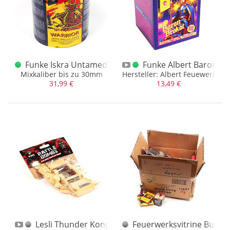
Funke Iskra Untamed Warrior 1.4 G
Funke Albert Baron Br
Mixkaliber bis zu 30mm
Hersteller: Albert Feuewerk
31,99 €
13,49 €
Lesli Thunder Kong Rattle Bombs 6er
Feuerwerksvitrine Bunte