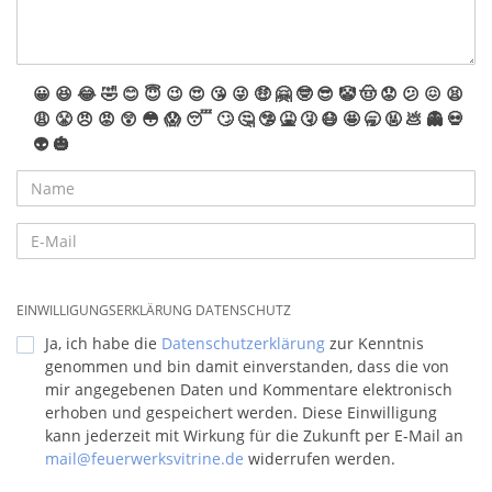
😀
😆
😂
🤣
😊
😇
😉
😍
😘
😜
🤑
🤗
🤓
😎
🤡
🤠
😟
😕
😖
😫
😩
😤
😠
😡
😲
😳
😱
😴
🙄
🤔
🤥
🤮
🤧
😷
🤩
🥱
🤬
💩
👻
💀
👽
🎃
EINWILLIGUNGSERKLÄRUNG DATENSCHUTZ
Ja, ich habe die
Datenschutzerklärung
zur Kenntnis
genommen und bin damit einverstanden, dass die von
mir angegebenen Daten und Kommentare elektronisch
erhoben und gespeichert werden. Diese Einwilligung
kann jederzeit mit Wirkung für die Zukunft per E-Mail an
mail@feuerwerksvitrine.de
widerrufen werden.