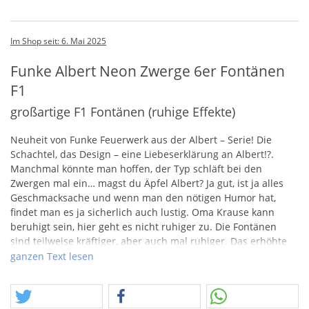
Im Shop seit: 6. Mai 2025
Funke Albert Neon Zwerge 6er Fontänen
F1
großartige F1 Fontänen (ruhige Effekte)
Neuheit von Funke Feuerwerk aus der Albert – Serie! Die
Schachtel, das Design – eine Liebeserklärung an Albert!?.
Manchmal könnte man hoffen, der Typ schläft bei den
Zwergen mal ein… magst du Äpfel Albert? Ja gut, ist ja alles
Geschmacksache und wenn man den nötigen Humor hat,
findet man es ja sicherlich auch lustig. Oma Krause kann
beruhigt sein, hier geht es nicht ruhiger zu. Die Fontänen
sind teilweise kräftiger, aber auch mal ruhiger. Das erhöhte
Aufstellen ist aber sinnvoll. Schönes Prasseln, viele
ganzen Text lesen
unterschiedliche Effekte, erkennbar sind auch die Neon-
Sterne in unterschiedlichen Farben.