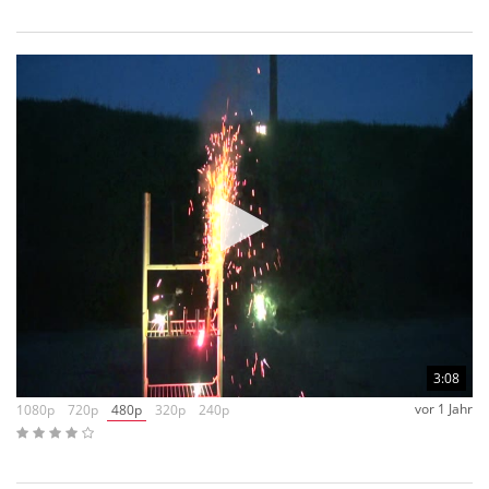
3:08
vor 1 Jahr
1080p
720p
480p
320p
240p