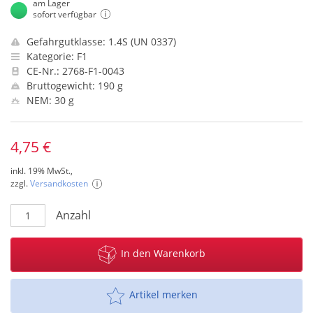
am Lager
sofort verfügbar
Gefahrgutklasse: 1.4S (UN 0337)
Kategorie: F1
CE-Nr.: 2768-F1-0043
Bruttogewicht: 190 g
NEM: 30 g
4,75 €
inkl. 19% MwSt.,
zzgl.
Versandkosten
Anzahl
In den Warenkorb
Artikel merken