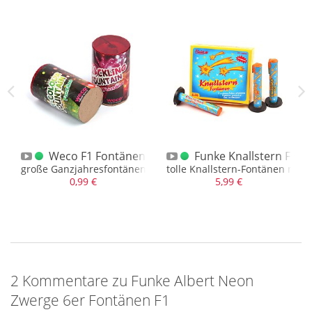
r 5er Fontänen
Weco F1 Fontänen XXL
Funke Knallstern Font
5 vers. Farben mit Crackling
große Ganzjahresfontänen, unterschiedliche
tolle Knallstern-Fontänen mit v
0,99 €
5,99 €
2 Kommentare zu Funke Albert Neon
Zwerge 6er Fontänen F1