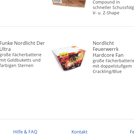
Compound in
schneller Schussfolg
V- u. Z-Shape
Funke Nordlicht Der
Nordlicht
Ultra
Feuerwerrk
große Fächerbatterie
Hardcore Fan
mit Goldbuketts und
große Fächerbatteri
farbigen Sternen
mit doppelstufigem
Crackling/Blue
Hilfe & FAQ
Kontakt
F