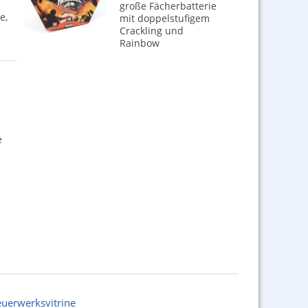
große Fächerbatterie
e,
mit doppelstufigem
Crackling und
Rainbow
e
euerwerksvitrine