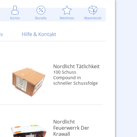
Werbung
 Jahr
are Artikel
Best of Sommeraktionen!
Widerrufsbelehrung
rk
Carl
 Bengalhölzer
fen
bende
Sommerpreise u.v.m.
AGB
otechnik
Konto
Bundle
Merkliste
Warenkorb
nd Attrappen
nehmigung
ste
Blitzschnell...
Kontaktformular
RS Pirotecnia
 und Pistolen
erwerk
& -gebiete
Über uns
werk
Alpha
iv
Hilfe & Kontakt
Nordlicht Tätlichkeit
100 Schuss
Compound in
schneller Schussfolge
Nordlicht
Feuerwerrk Der
Krawall