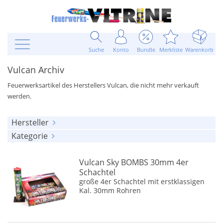
Suche
Konto
Bundle
Merkliste
Warenkorb
Vulcan Archiv
Feuerwerksartikel des Herstellers Vulcan, die nicht mehr verkauft
werden.
Hersteller
Kategorie
alle anzeigen
alle anzeigen
Vulcan
(33)
Vulcan Sky BOMBS 30mm 4er
Raketen
(2)
Schachtel
große 4er Schachtel mit erstklassigen
Knallkörper
(2)
Kal. 30mm Rohren
Batteriefeuerwerk
(7)
Leuchtartikel
(7)