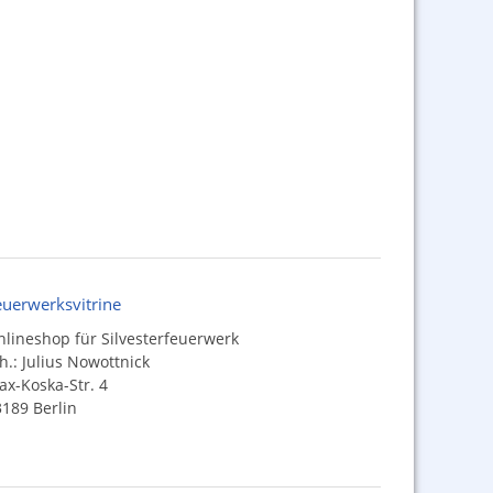
euerwerksvitrine
lineshop für Silvesterfeuerwerk
h.: Julius Nowottnick
x-Koska-Str. 4
189 Berlin