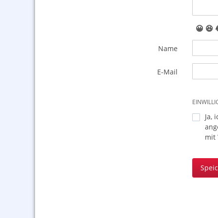
😀
😆
Name
E-Mail
EINWILL
Ja, 
ang
mit
Spei