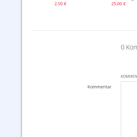
,89 €
2,50 €
25,00 €
0 Kom
KOMMENT
Kommentar