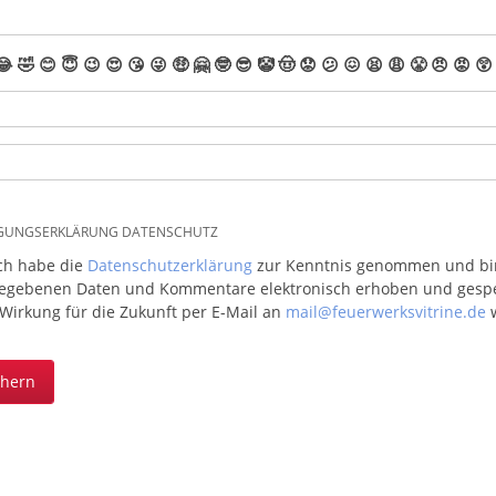
😂
🤣
😊
😇
😉
😍
😘
😜
🤑
🤗
🤓
😎
🤡
🤠
😟
😕
😖
😫
😩
😤
😠
😡
😲
IGUNGSERKLÄRUNG DATENSCHUTZ
ich habe die
Datenschutzerklärung
zur Kenntnis genommen und bin 
egebenen Daten und Kommentare elektronisch erhoben und gespeic
 Wirkung für die Zukunft per E-Mail an
mail@feuerwerksvitrine.de
w
chern