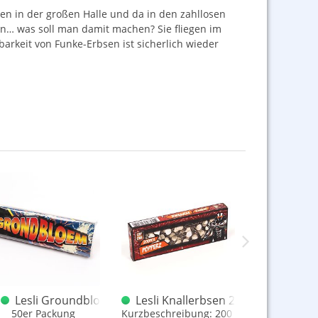
hen in der großen Halle und da in den zahllosen
len… was soll man damit machen? Sie fliegen im
barkeit von Funke-Erbsen ist sicherlich wieder
sen XXL Pack 45 Stück
Lesli Groundbloem 50er alte Version
Lesli Knallerbsen 200 Stück Sond
Lesli Kna
chachteln je 15 großen Knallerbsen
50er Packung
Kurzbeschreibung: 200 Stück
Herstelle