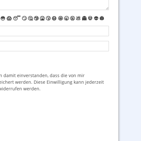
😳
😱
😴
🙄
🤔
🤥
🤮
🤧
😷
🤩
🥱
🤬
💩
👻
💀
👽
🎃
damit einverstanden, dass die von mir
hert werden. Diese Einwilligung kann jederzeit
iderrufen werden.