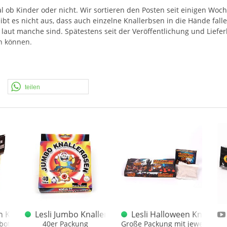
 ob Kinder oder nicht. Wir sortieren den Posten seit einigen Woc
ibt es nicht aus, dass auch einzelne Knallerbsen in die Hände fal
 laut manche sind. Spätestens seit der Veröffentlichung und Liefer
en können.
ntsumverpackung (Reiter, Tütchen) erfolgen.
teilen
erposten F1
 Knallerbsen VE / Display / Sortimente
Lesli Jumbo Knallerbsen
Lesli Halloween Knallerb
ot, eine ganze VE
40er Packung
Große Packung mit jeweils 3 S