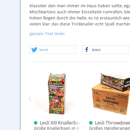
Klassiker den man immer im Haus haben sollte, egal
Mischkartons auch immer Einzelteile rumrollen, ble
hohen Bogen durch die Halle, es ist erstaunlich wie
vielen klar, das diese Trickknaller echt Spaß mach
Achtung. Die Auslieferung kann auch ohne Sortime
ganzen Text lesen
Immer 3 × 50 Stück.
tweet
teilen
r bunt
e Knallerbsen 50er (normal)
Lesli XXl Knallerbsen Großpackung Sond
Lesli Throwdown
allende Knallerbsen, die bessere Wirklung ist erkennbar
Große Knallerbsen in der Dose - Norma Version
Großes Händlerangeb