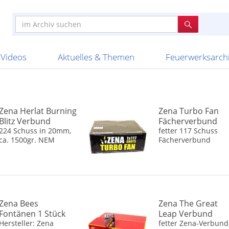
e
n anderen
e
tellen
Anzündhilfen
Bombenrohre
Ladenverkauf 2023
Auftragsbestätigung
Poster und 
Feuerwerk im
Nicht lieferb
Broekhoff
BVBA Belgien
BVD
Cafferata Vuurwe
ourismus
Feuerwerk T1
Batterien
20 Jahre Feuerwerksvitrine
Altersnachweis
Streich- und
Sammlertref
Gewerbetrei
BKV Vuurwerk
Blackboxx
Bo Peep
Bothmer Pyr
mpressionen
Schallerzeuger P1
Knallkörper
Ladenverkauf 2024
Bestellschluss
Schachteln u
Ausnahmege
Versanddien
Fireworks
Apel Feuerwerk
Argento Feuerwerk
A
t
lichkeiten
Jugendfeuerwerk
Raketen
Ladenverkauf 2025
Bestellablauf
Scherzartikel
Hochzeitsfeu
Lieferzeiten 
Adam\'s Fireworks
Alba Feuerwerk
Albert Feue
Videos
Aktuelles & Themen
Feuerwerksarch
Zena Herlat Burning
Zena Turbo Fan
Blitz Verbund
Fächerverbund
224 Schuss in 20mm,
fetter 117 Schuss
ca. 1500gr. NEM
Fächerverbund
Zena Bees
Zena The Great
Fontänen 1 Stück
Leap Verbund
Hersteller: Zena
fetter Zena-Verbund