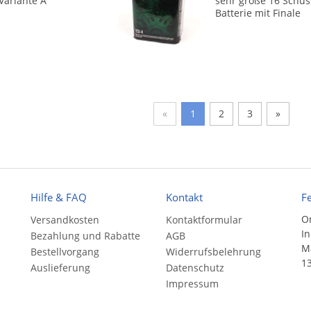
Variante A
sehr große 16 Schus
Batterie mit Finale
«
1
2
3
»
Hilfe & FAQ
Kontakt
F
On
Versandkosten
Kontaktformular
In
Bezahlung und Rabatte
AGB
Ma
Bestellvorgang
Widerrufsbelehrung
13
Auslieferung
Datenschutz
Impressum