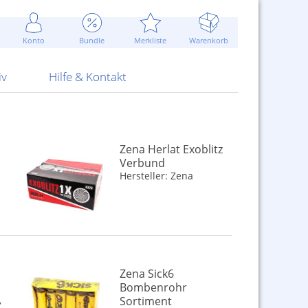
Werbung
 Jahr
are Artikel
Best of Sommeraktionen!
Widerrufsbelehrung
rk
Carl
 Bengalhölzer
fen
bende
Sommerpreise u.v.m.
AGB
otechnik
Konto
Bundle
Merkliste
Warenkorb
nd Attrappen
nehmigung
ste
Blitzschnell...
Kontaktformular
RS Pirotecnia
 und Pistolen
erwerk
& -gebiete
Über uns
werk
Alpha
iv
Hilfe & Kontakt
Zena Herlat Exoblitz
Verbund
Hersteller: Zena
Zena Sick6
Bombenrohr
,
Sortiment