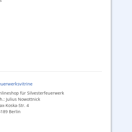
s
euerwerksvitrine
lineshop für Silvesterfeuerwerk
h.: Julius Nowottnick
x-Koska-Str. 4
189 Berlin