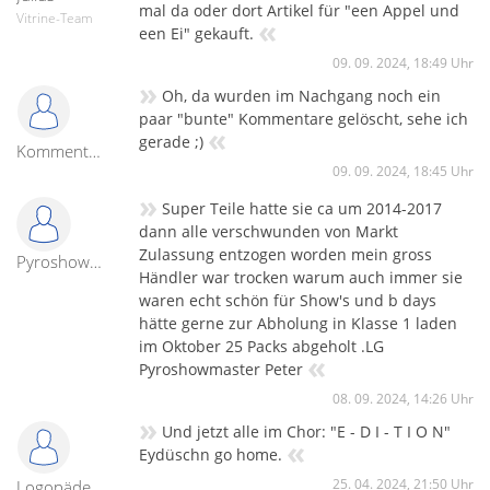
mal da oder dort Artikel für "een Appel und
Vitrine-Team
«
een Ei" gekauft.
09. 09. 2024, 18:49 Uhr
»
Oh, da wurden im Nachgang noch ein
paar "bunte" Kommentare gelöscht, sehe ich
«
gerade ;)
Kommentare
09. 09. 2024, 18:45 Uhr
»
Super Teile hatte sie ca um 2014-2017
dann alle verschwunden von Markt
Zulassung entzogen worden mein gross
Pyroshowmaster
Händler war trocken warum auch immer sie
waren echt schön für Show's und b days
hätte gerne zur Abholung in Klasse 1 laden
im Oktober 25 Packs abgeholt .LG
«
Pyroshowmaster Peter
08. 09. 2024, 14:26 Uhr
»
Und jetzt alle im Chor: "E - D I - T I O N"
«
Eydüschn go home.
25. 04. 2024, 21:50 Uhr
Logopäde