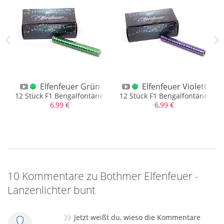
Elfenfeuer Grün
Elfenfeuer Violett
n
12 Stück F1 Bengalfontänen
12 Stück F1 Bengalfontänen
6,99 €
6,99 €
10 Kommentare zu Bothmer Elfenfeuer -
Lanzenlichter bunt
»
Jetzt weißt du, wieso die Kommentare