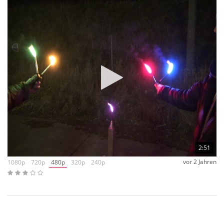
2:51
vor 2 Jahren
1080p
720p
480p
320p
240p