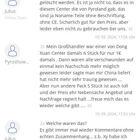
gelöscht werden. Es ist ja nicht so, dass es in
diesem Center die von Pyroland gab, das
Julius
sind ja Noname-Teile ohne Beschriftung,
Vitrine-Team
ohne CE. Sicherlich gut für den Preis, aber
«
leider eben nicht zu gebrauchen bei uns.
10. 09. 2024, 17:56 Uhr
»
Mein Großhändler war einer von Dong
Xuan Center damals 6 Stück für nur 1€
damals . Dann wären alle verschwunden auf
Pyroshowmaster
einmal kein Nachschub mehr möglich
gewesen leider sagte man mir China liefert
hat nicht mehr sehr traurig gewesen ...
Aber nun andere Pack 5 Stück ist auch toll
und der Preis ehr Nebensache Angebot und
Nachfrage regiert halt ...freue mich das es
«
wieder welche gibt ....
10. 09. 2024, 17:53 Uhr
»
Welche waren das?
Es gibt immer mal wieder Kommentare ohne
echten Zusammenhang... z.b. Xy habe ich
Julius