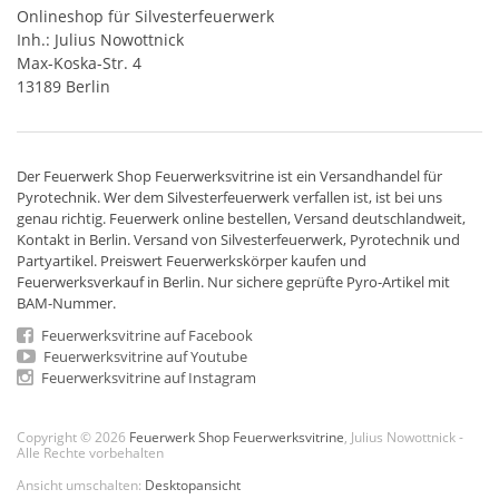
Onlineshop für Silvesterfeuerwerk
Inh.: Julius Nowottnick
Max-Koska-Str. 4
13189 Berlin
Der
Feuerwerk Shop
Feuerwerksvitrine ist ein
Versandhandel
für
Pyrotechnik
. Wer dem Silvesterfeuerwerk verfallen ist, ist bei uns
genau richtig. Feuerwerk online bestellen,
Versand deutschlandweit
,
Kontakt in Berlin. Versand von
Silvesterfeuerwerk
,
Pyrotechnik
und
Partyartikel. Preiswert
Feuerwerkskörper
kaufen und
Feuerwerksverkauf in Berlin. Nur sichere geprüfte Pyro-Artikel mit
BAM-Nummer.
Feuerwerksvitrine auf Facebook
Feuerwerksvitrine auf Youtube
Feuerwerksvitrine auf Instagram
Copyright © 2026
Feuerwerk Shop Feuerwerksvitrine
, Julius Nowottnick -
Alle Rechte vorbehalten
Ansicht umschalten:
Desktopansicht