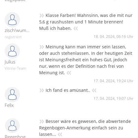
»
Klasse Farben! Wahnsinn, was die mit nur
5,6 g raushusten und 1 Minute brennen!
«
Muß ich haben.
zisch!wumm!peng!
18. 04. 2024, 06:16 Uhr
registriert
»
Meinung kann man immer sein lassen,
oder auch stehenlassen. In der heutigen Zeit
ist Meinungsfreiheit ein hohes Gut, jedoch
Julius
nur, wenn es der Definition nach frei von
Vitrine-Team
«
Meinung ist.
17. 04. 2024, 19:24 Uhr
»
«
Ich fand es amüsant..
17. 04. 2024, 19:07 Uhr
Felix
»
Besser wäre es gewesen, die abwertende
Regenbogen-Anmerkung einfach sein zu
«
lassen...
Regenbogen