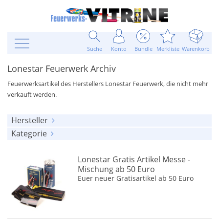
Suche
Konto
Bundle
Merkliste
Warenkorb
Lonestar Feuerwerk Archiv
Feuerwerksartikel des Herstellers Lonestar Feuerwerk, die nicht mehr
verkauft werden.
Hersteller
Kategorie
alle anzeigen
alle anzeigen
Lonestar Feuerwerk
(11)
Lonestar Gratis Artikel Messe -
Leuchtartikel
(3)
Mischung ab 50 Euro
Euer neuer Gratisartikel ab 50 Euro
Verschiedenes
(1)
Bombenrohre
(7)