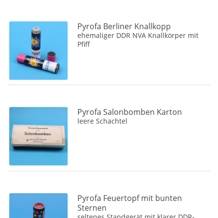
Schachteln und Attrappen
(1)
Feuerwerkskörper
(3)
Pyrofa Berliner Knallkopp
ehemaliger DDR NVA Knallkörper mit
Pfiff
Pyrofa Salonbomben Karton
leere Schachtel
Pyrofa Feuertopf mit bunten
Sternen
seltenes Standgerät mit klarer DDR-