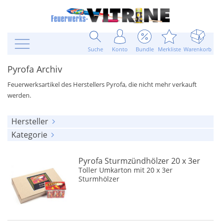
Suche
Konto
Bundle
Merkliste
Warenkorb
Pyrofa Archiv
Feuerwerksartikel des Herstellers Pyrofa, die nicht mehr verkauft
werden.
Hersteller
Kategorie
alle anzeigen
alle anzeigen
Pyrofa
(11)
Pyrofa Sturmzündhölzer 20 x 3er
Knallkörper
(1)
Toller Umkarton mit 20 x 3er
Sturmhölzer
Feuertöpfe
(3)
Fontänen u. Sonnen
(2)
Jugendfeuerwerk
(1)