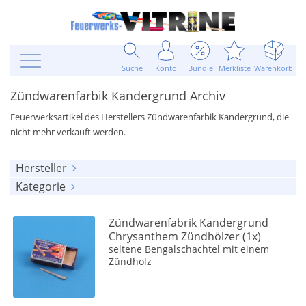
Suche
Konto
Bundle
Merkliste
Warenkorb
Zündwarenfarbik Kandergrund Archiv
Feuerwerksartikel des Herstellers Zündwarenfarbik Kandergrund, die
nicht mehr verkauft werden.
Hersteller
Kategorie
alle anzeigen
alle anzeigen
Zündwarenfarbik Kandergrund
(2)
Zündwarenfabrik Kandergrund
Verschiedenes
(2)
Chrysanthem Zündhölzer (1x)
seltene Bengalschachtel mit einem
Zündholz