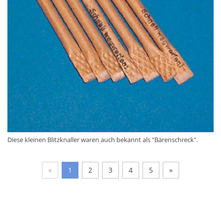
Diese kleinen Blitzknaller waren auch bekannt als "Bärenschreck".
«
1
2
3
4
5
»