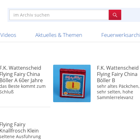
e
n anderen
e
tellen
Anzündhilfen
Bombenrohre
Ladenverkauf 2023
Auftragsbestätigung
Poster und 
Feuerwerk im
Nicht lieferb
Broekhoff
BVBA Belgien
BVD
Cafferata Vuurwe
ourismus
Feuerwerk T1
Batterien
20 Jahre Feuerwerksvitrine
Altersnachweis
Streich- und
Sammlertref
Gewerbetrei
BKV Vuurwerk
Blackboxx
Bo Peep
Bothmer Pyr
mpressionen
Schallerzeuger P1
Knallkörper
Ladenverkauf 2024
Bestellschluss
Schachteln u
Ausnahmege
Versanddien
Fireworks
Apel Feuerwerk
Argento Feuerwerk
A
t
lichkeiten
Jugendfeuerwerk
Raketen
Ladenverkauf 2025
Bestellablauf
Scherzartikel
Hochzeitsfeu
Lieferzeiten 
Adam\'s Fireworks
Alba Feuerwerk
Albert Feue
Videos
Aktuelles & Themen
Feuerwerksarch
F.K. Wattenscheid
F.K. Wattenscheid
Flying Fairy China
Flying Fairy China
Böller A 60er Jahre
Böller B
das Beste kommt zum
sehr altes Päckchen,
Schluß
sehr selten, hohe
Sammlerrelevanz
Flying Fairy
Knallfrosch Klein
seltene Ausführung