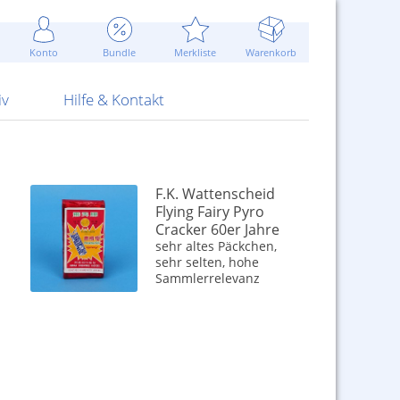
Werbung
 Jahr
are Artikel
Best of Sommeraktionen!
Widerrufsbelehrung
rk
Carl
 Bengalhölzer
fen
bende
Sommerpreise u.v.m.
AGB
otechnik
Konto
Bundle
Merkliste
Warenkorb
nd Attrappen
nehmigung
ste
Blitzschnell...
Kontaktformular
RS Pirotecnia
 und Pistolen
erwerk
& -gebiete
Über uns
werk
Alpha
iv
Hilfe & Kontakt
F.K. Wattenscheid
Flying Fairy Pyro
Cracker 60er Jahre
sehr altes Päckchen,
sehr selten, hohe
Sammlerrelevanz