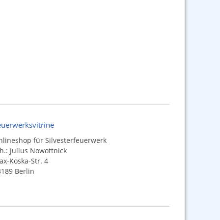
euerwerksvitrine
lineshop für Silvesterfeuerwerk
h.: Julius Nowottnick
x-Koska-Str. 4
189 Berlin