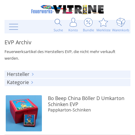
Suche
Konto
Bundle
Merkliste
Warenkorb
EVP Archiv
Feuerwerksartikel des Herstellers EVP, die nicht mehr verkauft
werden.
Hersteller
Kategorie
alle anzeigen
alle anzeigen
EVP
(4)
Bo Beep China Böller D Umkarton
Chinesische Böller Raritäten
(4)
Schinken EVP
Pappkarton-Schinken