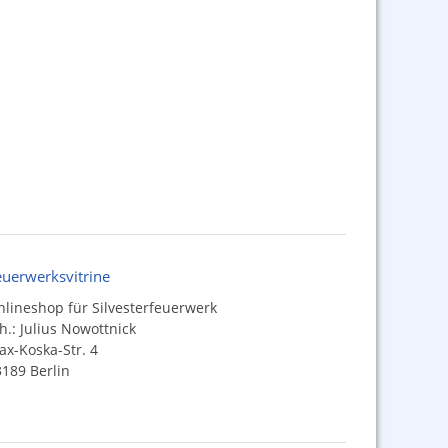
euerwerksvitrine
lineshop für Silvesterfeuerwerk
h.: Julius Nowottnick
x-Koska-Str. 4
189 Berlin