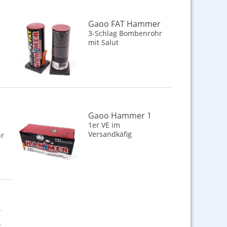
Gaoo FAT Hammer
3-Schlag Bombenrohr
mit Salut
Gaoo Hammer 1
1er VE im
Versandkäfig
hr
k
r