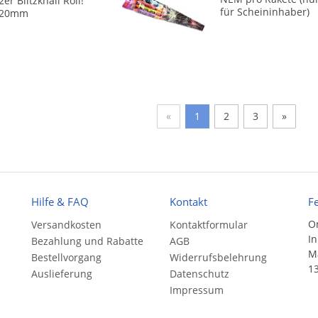
2er Blitzknall Röli!
für Scheininhaber)
20mm
«
1
2
3
»
Hilfe & FAQ
Kontakt
F
On
Versandkosten
Kontaktformular
In
Bezahlung und Rabatte
AGB
Ma
Bestellvorgang
Widerrufsbelehrung
13
Auslieferung
Datenschutz
Impressum