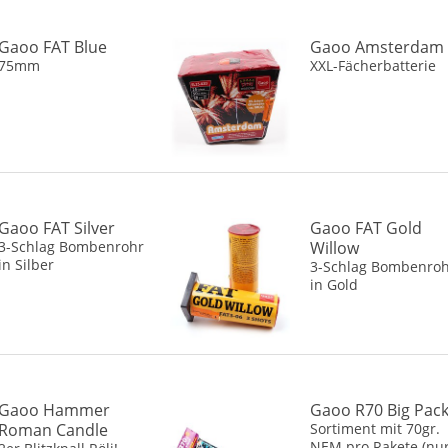
Gaoo FAT Blue
Gaoo Amsterdam
75mm
XXL-Fächerbatterie
Gaoo FAT Silver
Gaoo FAT Gold
3-Schlag Bombenrohr
Willow
in Silber
3-Schlag Bombenro
in Gold
Gaoo Hammer
Gaoo R70 Big Pac
Roman Candle
Sortiment mit 70gr.
NEM pro Rakete (nu