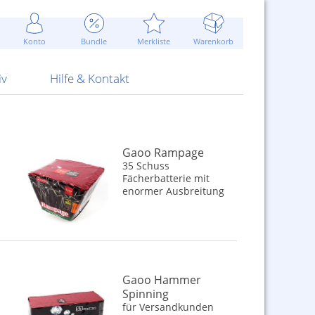
Werbung
 Jahr
are Artikel
Best of Sommeraktionen!
Widerrufsbelehrung
rk
Carl
 Bengalhölzer
fen
bende
Sommerpreise u.v.m.
AGB
otechnik
Konto
Bundle
Merkliste
Warenkorb
nd Attrappen
nehmigung
ste
Blitzschnell...
Kontaktformular
RS Pirotecnia
 und Pistolen
erwerk
& -gebiete
Über uns
werk
Alpha
iv
Hilfe & Kontakt
n
Gaoo Rampage
35 Schuss
Fächerbatterie mit
enormer Ausbreitung
Gaoo Hammer
Spinning
für Versandkunden