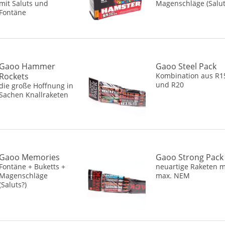
mit Saluts und
Magenschläge (Salut
Fontäne
Gaoo Hammer
Gaoo Steel Pack
Rockets
Kombination aus R1
und R20
die große Hoffnung in
Sachen Knallraketen
Gaoo Memories
Gaoo Strong Pack
Fontäne + Buketts +
neuartige Raketen m
Magenschläge
max. NEM
(Saluts?)