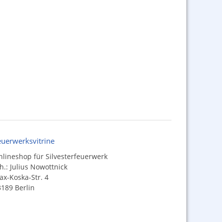
euerwerksvitrine
lineshop für Silvesterfeuerwerk
h.: Julius Nowottnick
x-Koska-Str. 4
189 Berlin