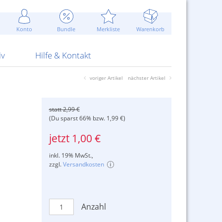
Werbung
 Jahr
are Artikel
Best of Sommeraktionen!
Widerrufsbelehrung
rk
Carl
 Bengalhölzer
fen
bende
Sommerpreise u.v.m.
AGB
otechnik
Konto
Bundle
Merkliste
Warenkorb
nd Attrappen
nehmigung
ste
Blitzschnell...
Kontaktformular
RS Pirotecnia
 und Pistolen
erwerk
& -gebiete
Über uns
werk
Alpha
iv
Hilfe & Kontakt
voriger Artikel
nächster Artikel
statt 2,99 €
(Du sparst 66% bzw. 1,99 €)
jetzt 1,00 €
inkl. 19% MwSt.,
zzgl.
Versandkosten
Anzahl