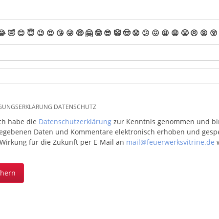
😂
🤣
😊
😇
😉
😍
😘
😜
🤑
🤗
🤓
😎
🤡
🤠
😟
😕
😖
😫
😩
😤
😠
😡
😲
IGUNGSERKLÄRUNG DATENSCHUTZ
ich habe die
Datenschutzerklärung
zur Kenntnis genommen und bin 
egebenen Daten und Kommentare elektronisch erhoben und gespeic
 Wirkung für die Zukunft per E-Mail an
mail@feuerwerksvitrine.de
w
chern