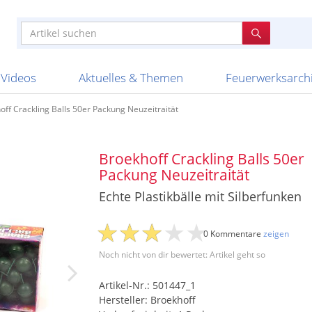
e
n anderen
e
tellen
Anzündhilfen
Bombenrohre
Ladenverkauf 2023
Auftragsbestätigung
Poster und 
Feuerwerk im
Nicht lieferb
Broekhoff
BVBA Belgien
BVD
Cafferata Vuurwe
ourismus
Feuerwerk T1
Batterien
20 Jahre Feuerwerksvitrine
Altersnachweis
Streich- und
Sammlertref
Gewerbetrei
BKV Vuurwerk
Blackboxx
Bo Peep
Bothmer Pyr
mpressionen
Schallerzeuger P1
Knallkörper
Ladenverkauf 2024
Bestellschluss
Schachteln u
Ausnahmege
Versanddien
Fireworks
Apel Feuerwerk
Argento Feuerwerk
A
t
lichkeiten
Jugendfeuerwerk
Raketen
Ladenverkauf 2025
Bestellablauf
Scherzartikel
Hochzeitsfeu
Lieferzeiten 
Adam\'s Fireworks
Alba Feuerwerk
Albert Feue
Videos
Aktuelles & Themen
Feuerwerksarch
off Crackling Balls 50er Packung Neuzeitraität
Broekhoff Crackling Balls 50er
Packung Neuzeitraität
Echte Plastikbälle mit Silberfunken
0 Kommentare
zeigen
Noch nicht von dir bewertet: Artikel geht so
Artikel-Nr.: 501447_1
Hersteller: Broekhoff