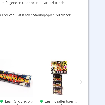
 im folgenden über neue F1 Artikel für das
 Frei von Platik oder Staniolpapier. 50 dieser
ackung
10er Schachtel Crackling Bälle F1
Lesli Groundbloem 50er alte Version
Lesli Knallerbsen 3 x 50er Sortime
Lesli