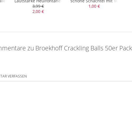
allerbsen, die bessere Wirklung ist erkennbar
Lautstarke Heulfontänen mit Cracklingfinale
schöne Schachtel mit 10 Crackl
3,99 €
1,00 €
2,00 €
mentare zu Broekhoff Crackling Balls 50er Pack
AR VERFASSEN