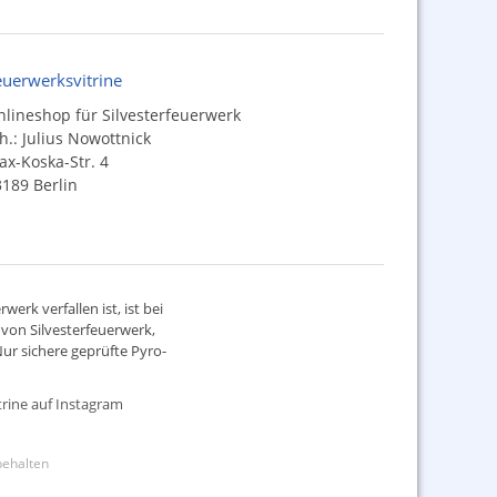
euerwerksvitrine
lineshop für Silvesterfeuerwerk
h.: Julius Nowottnick
x-Koska-Str. 4
189 Berlin
werk verfallen ist, ist bei
d von
Silvesterfeuerwerk
,
ur sichere geprüfte Pyro-
rine auf Instagram
rbehalten