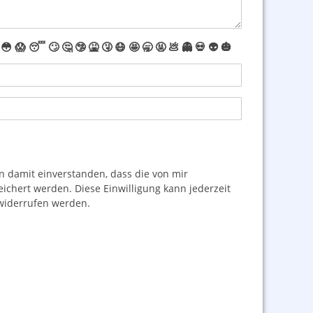
😳
😱
😴
🙄
🤔
🤥
🤮
🤧
😷
🤩
🥱
🤬
💩
👻
💀
👽
🎃
damit einverstanden, dass die von mir
hert werden. Diese Einwilligung kann jederzeit
iderrufen werden.