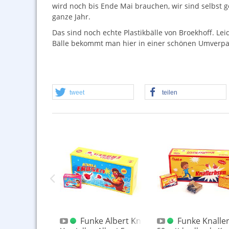
wird noch bis Ende Mai brauchen, wir sind selbst g
ganze Jahr.
Das sind noch echte Plastikbälle von Broekhoff. Lei
Bälle bekommt man hier in einer schönen Umverpack
tweet
teilen
s Brummkreisel 20er Packung
hostcracker 50er
Funke Albert Knallerbsen 50er bunt
Funke Knalle