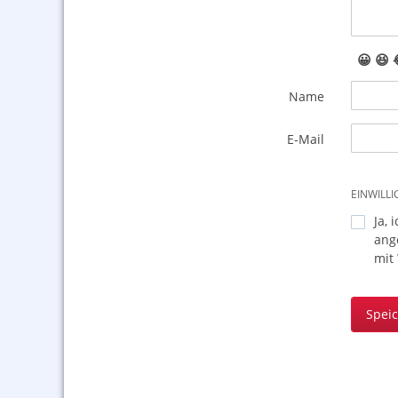
😀
😆
Name
E-Mail
EINWILL
Ja, 
ang
mit
Spei