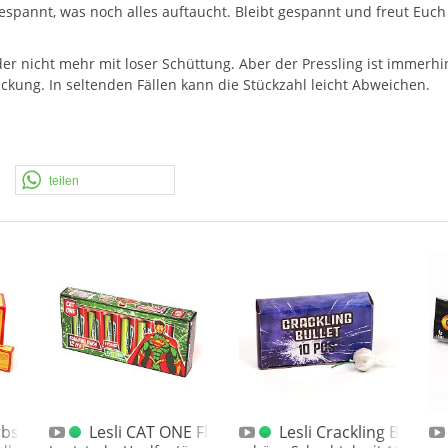
espannt, was noch alles auftaucht. Bleibt gespannt und freut Euch
der nicht mehr mit loser Schüttung. Aber der Pressling ist immerhin
ung. In seltenden Fällen kann die Stückzahl leicht Abweichen.
teilen
rbsen 50er (normal)
Lesli CAT ONE Flashing / Crackling Kings 12er P
Lesli Crackling Bullet 