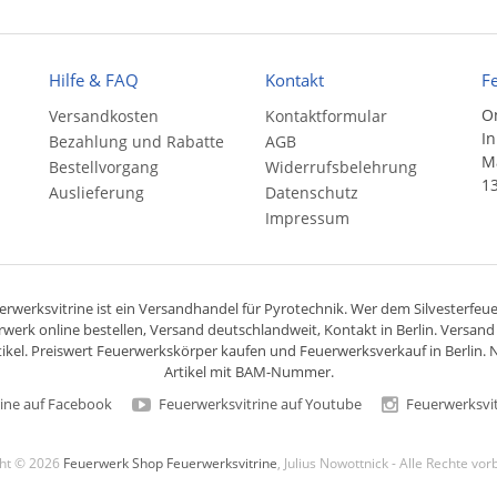
Hilfe & FAQ
Kontakt
F
On
Versandkosten
Kontaktformular
In
Bezahlung und Rabatte
AGB
Ma
Bestellvorgang
Widerrufsbelehrung
13
Auslieferung
Datenschutz
Impressum
rwerksvitrine ist ein
Versandhandel
für
Pyrotechnik
. Wer dem Silvesterfeuer
rwerk online bestellen,
Versand deutschlandweit
, Kontakt in Berlin. Versan
ikel. Preiswert
Feuerwerkskörper
kaufen und Feuerwerksverkauf in Berlin. N
Artikel mit BAM-Nummer.
ine auf Facebook
Feuerwerksvitrine auf Youtube
Feuerwerksvit
ght © 2026
Feuerwerk Shop Feuerwerksvitrine
, Julius Nowottnick - Alle Rechte vo