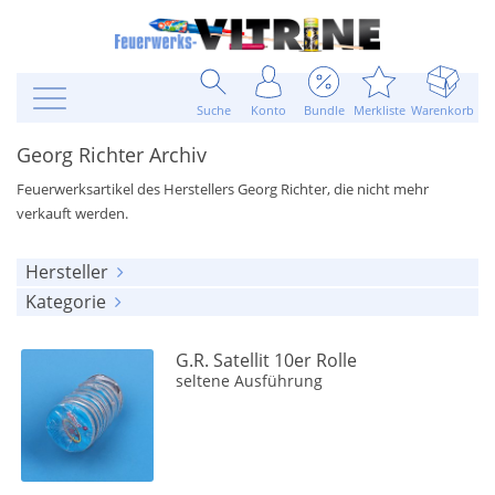
Suche
Konto
Bundle
Merkliste
Warenkorb
Georg Richter Archiv
Feuerwerksartikel des Herstellers Georg Richter, die nicht mehr
verkauft werden.
Hersteller
Kategorie
alle anzeigen
alle anzeigen
Georg Richter
(1)
G.R. Satellit 10er Rolle
Feuerwerkskörper
(1)
seltene Ausführung