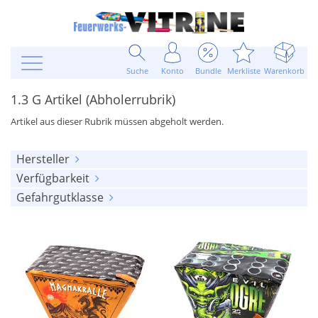
Suche
Konto
Bundle
Merkliste
Warenkorb
1.3 G Artikel (Abholerrubrik)
Artikel aus dieser Rubrik müssen abgeholt werden.
Hersteller
Verfügbarkeit
alle anzeigen
Gefahrgutklasse
alle anzeigen
Argento Feuerwerk
(9)
alle anzeigen
am Lager
(99)
Broekhoff
(1)
keine
(2)
ausverkauft
(20)
El Gato
(3)
1.4G (UN 0336)
(1)
Funke Feuerwerk
(57)
1.3G (UN 0335)
(116)
Jorge
(10)
Klasek
(4)