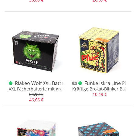
Riakeo Wolf XXL Batterie
Funke Iskra Line Pluć 1
XXL Fächerbatterie mit grandiosen Goldbuketts und Farbeffek
Kräftige Brokat-Blinker Batter
54,99 €
10,49 €
46,66 €