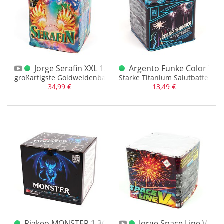
Jorge Serafin XXL 1.3 G Batterie
Argento Funke Color Thu
großartigste Goldweidenbatterie mit farbigen Spitzen (1.3G)
Starke Titanium Salutbatterie m
34,99 €
13,49 €
Riakeo MONSTER 1.3G XXL Batterie
Jorge Space Line V XXL