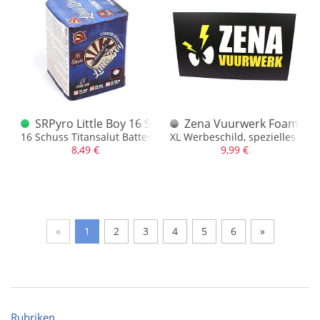
SRPyro Little Boy 16 Schuss Salut Batterie 1.3G
Zena Vuurwerk Foamboar
16 Schuss Titansalut Batterie mit roten Sternen
XL Werbeschild, spezielles Kun
8,49 €
9,99 €
«
1
2
3
4
5
6
»
Rubriken