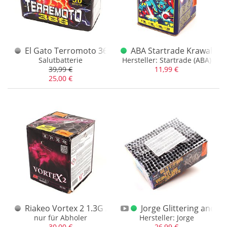
El Gato Terromoto 36 Sekunden
ABA Startrade Krawallmo
Salutbatterie
Hersteller: Startrade (ABA)
39,99 €
11,99 €
25,00 €
Riakeo Vortex 2 1.3G Abholerartikel
Jorge Glittering and W
nur für Abholer
Hersteller: Jorge
30,00 €
26,99 €