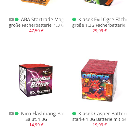
Lesli
(2)
Nico
(2)
ABA Startrade Magmakralle 1.3G Abholerartikel
Klasek Evil Ogre Fächerba
große Fächerbatterie, 1.3 G Artikel, nur für Abholer
große 1.3G Fächerbatterie, XX
Riakeo Feuerwerk
(15)
47,50 €
29,99 €
SRPyro
(4)
Startrade (ABA)
(6)
Tropic Fireworks
(1)
Weco
(2)
Zena
(3)
Nico Flashbang-Batterie Salut 1.3G
Klasek Casper Batterie 1
Salut, 1.3G
starke 1.3G Batterie mit beson
14,99 €
19,99 €