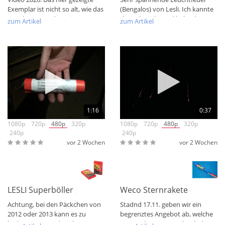
Exemplar ist nicht so alt, wie das
(Bengalos) von Lesli. Ich kannte
Angebot. Trotzdem ein
die Teile nicht und habe dazu
zum Artikel
zum Artikel
schöner...
auch im...
1:16
0:37
1080p
720p
480p
320p
1080p
720p
480p
320p
240p
240p
vor 2 Wochen
vor 2 Wochen
NEU
LESLI Superböller 2 4-er / Schinken 2012 / 2013
Weco Sternrakete VITRINE 
Achtung, bei den Päckchen von
Stadnd 17.11. geben wir ein
2012 oder 2013 kann es zu
begrenztes Angebot ab, welche
leichtem Postencharakter
einen schwarzen Treiber haben!