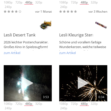
1080p
720p
480p
320p
1080p
720p
480p
320p
240p
240p
vor 1 Monat
vor 3 Wochen
Lesli Desert Tank
Lesli Kleurige Sterretjes Ben
2026 leichter Postencharakter.
Schöne und vorallem farbige
Großes Kino in Spielzeugform!
Wunderkerzen, welche teilweise
Der Lesli Desert Tank vereint...
besser als Bengallichter...
zum Artikel
zum Artikel
3:53
0:34
1080p
720p
480p
320p
1080p
720p
480p
320p
240p
240p