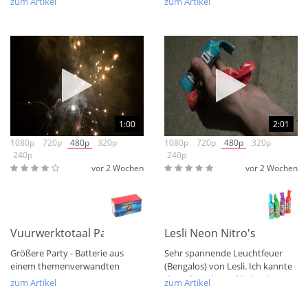
zum Artikel
zum Artikel
kommen. Vom...
Viel...
1:00
2:01
1080p
720p
480p
320p
1080p
720p
480p
320p
240p
240p
vor 2 Wochen
vor 2 Wochen
Vuurwerktotaal Party Cake 3
Lesli Neon Nitro's XXL Leu
Größere Party - Batterie aus
Sehr spannende Leuchtfeuer
einem themenverwandten
(Bengalos) von Lesli. Ich kannte
Batteriesortiment. Hier warten
die Teile nicht und habe dazu
zum Artikel
zum Artikel
auf einen gleich...
auch im...