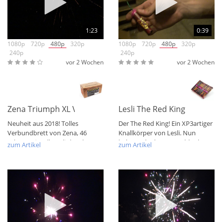
1:23
0:39
1080p
720p
480p
320p
1080p
720p
480p
320p
240p
240p
vor 2 Wochen
vor 2 Wochen
Zena Triumph XL Verbund
Lesli The Red King
Neuheit aus 2018! Tolles
Der The Red King! Ein XP3artiger
Verbundbrett von Zena, 46
Knallkörper von Lesli. Nun
Schuss mit tollen Blink-Salven,
haben oder hatten wohl echt
zum Artikel
zum Artikel
herrlichen...
fast alle...