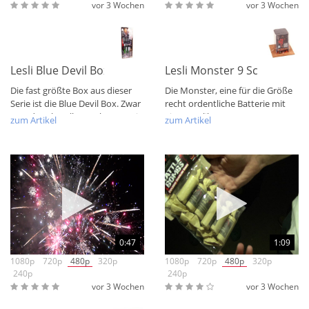
vor 3 Wochen
vor 3 Wochen
Lesli Blue Devil Box XXL
Lesli Monster 9 Schuss Batt
Die fast größte Box aus dieser
Die Monster, eine für die Größe
Serie ist die Blue Devil Box. Zwar
recht ordentliche Batterie mit
sagt der Aktuelle Katalog, es sei...
einem Kaliber von 20mm. Der
zum Artikel
zum Artikel
Effekt...
0:47
1:09
1080p
720p
480p
320p
1080p
720p
480p
320p
240p
240p
vor 3 Wochen
vor 3 Wochen