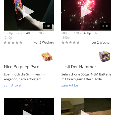
2:01
0:50
1080p
720p
480p
320p
1080p
720p
480p
320p
240p
240p
vor 2 Wochen
vor 2 Wochen
Nico Bo peep Pyro Cracker Päckchen 2010
Lesli Der Hammer XXL Batte
Eben noch die Schinken im
Sehr schöne 500gr. NEM Batterie
Angebot, nach erfolgtem
mit krachigem Effekt. Tolle
Verkauf nun schon jetzt als
Kombination aus Rot und Blau
zum Artikel
zum Artikel
Päckchen. Alter...
mit vielen...