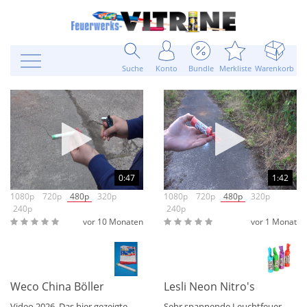
Suche
Konto
Bundle
Merkliste
Warenkorb
0:47
1:42
1080p
720p
480p
320p
1080p
720p
480p
320p
240p
240p
vor 10 Monaten
vor 1 Monat
Weco China Böller B Corsair
Lesli Neon Nitro's XXL Leu
Video 2026. Das hier gezeigte
Sehr spannende Leuchtfeuer