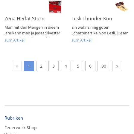
Zena Herlat Sturmblitz
Lesli Thunder Kong Rattle 
Man mit den Mengen in dieem
Ein wahnsinnig guter
Jahr kann man ja jedes Silvester
Schattenartikel von Lesli. Dieser
sturmreif schießen. Und der
war wohl nur im Action letztes
zum Artikel
zum Artikel
Sturmblitz...
Jahr zu...
«
1
2
3
4
5
6
90
»
Rubriken
Feuerwerk Shop