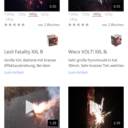
0:30
0:35
1080p
720p
480p
320p
1080p
720p
480p
320p
240p
240p
vor 2 Wochen
vor 2 Wochen
Lesli Fatality XXL Batterie
Weco VOLT! XXL Batterie P
Große XXL Batterie mit krasser
Sehr große Pyromould in Kal.
Effektausbreitung. Bei dem
30mm. Sehr krasses Teil, welches
Kaliber kein Wunder, ist ja
es so bei Penny gegeben haben
zum Artikel
zum Artikel
wuchtig bis...
soll....
1:28
2:39