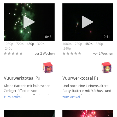
0:48
0:41
1080p
720p
480p
320p
1080p
720p
480p
320p
240p
240p
vor 2 Wochen
vor 2 Wochen
Vuurwerktotaal Party Cake 1
Vuurwerktotaal Party Cake 
Kleine Batterie mit hübeschen
Und noch eine kleinere, ältere
Zerleger-Effekten von
Party-Batterie mit 9 Schuss und
Vuurwerktotaal. Offenbar schon
63gr. NEM, das erinnert ja
zum Artikel
zum Artikel
ein paar Tage...
schon...