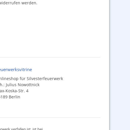
iderrufen werden.
euerwerksvitrine
lineshop für Silvesterfeuerwerk
h.: Julius Nowottnick
x-Koska-Str. 4
189 Berlin
werk verfallen ist, ist bei