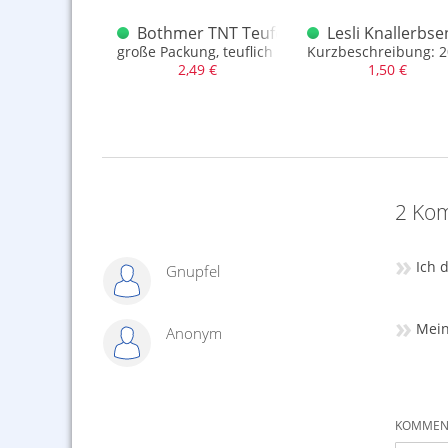
lt
nallerbsen XXL 5 x 10
Bothmer TNT Teufel Knallerbsen 60 Stüc
Lesli Knallerbs
ung mit 5 Dosen, unterschiedliche Designs
große Packung, teuflich gut.
Kurzbeschreibung: 2
,49 €
2,49 €
1,50 €
2 Kom
»
Ich d
Gnupfel
»
Mein
Anonym
KOMMENT