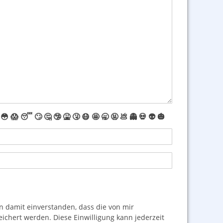
😳
😱
😴
🙄
🤔
🤥
🤮
🤧
😷
🤩
🥱
🤬
💩
👻
💀
👽
🎃
damit einverstanden, dass die von mir
hert werden. Diese Einwilligung kann jederzeit