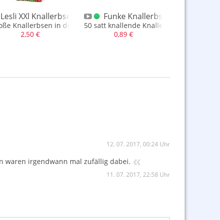
Lesli XXl Knallerbsen Großpackung Sonderposten F1
Funke Knallerbsen 50er (norma
Weco Kna
oße Knallerbsen in der Dose - Norma Version
50 satt knallende Knallerbsen, die besse
2 x 10 
2,50 €
0,89 €
1,99
12. 07. 2017, 00:24 Uhr
«
en waren irgendwann mal zufällig dabei.
11. 07. 2017, 22:58 Uhr