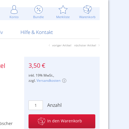
Werbung
 Jahr
are Artikel
Best of Sommeraktionen!
Widerrufsbelehrung
rk
Carl
 Bengalhölzer
fen
bende
Sommerpreise u.v.m.
AGB
otechnik
Konto
Bundle
Merkliste
Warenkorb
nd Attrappen
nehmigung
ste
Blitzschnell...
Kontaktformular
RS Pirotecnia
 und Pistolen
erwerk
& -gebiete
Über uns
werk
Alpha
iv
Hilfe & Kontakt
voriger Artikel
nächster Artikel
3,50 €
el
inkl. 19% MwSt.,
zzgl.
Versandkosten
Anzahl
In den Warenkorb
bscher