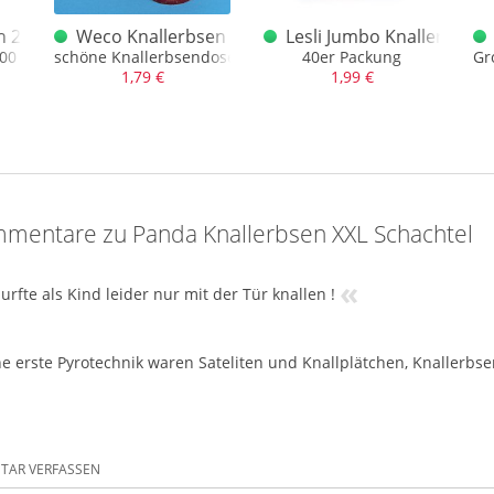
k
en 200 Stück Sonderposten F1
Weco Knallerbsen 10er Sachsenfeuerwerk
Lesli Jumbo Knallerbsen
00 Stück
schöne Knallerbsendose
40er Packung
Gr
1,79 €
1,99 €
mentare zu Panda Knallerbsen XXL Schachtel
«
urfte als Kind leider nur mit der Tür knallen !
e erste Pyrotechnik waren Sateliten und Knallplätchen, Knallerbs
AR VERFASSEN