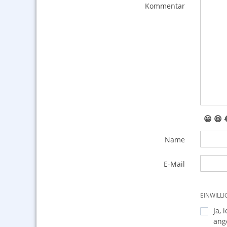
Kommentar
😀
😆
Name
E-Mail
EINWILL
Ja, 
ang