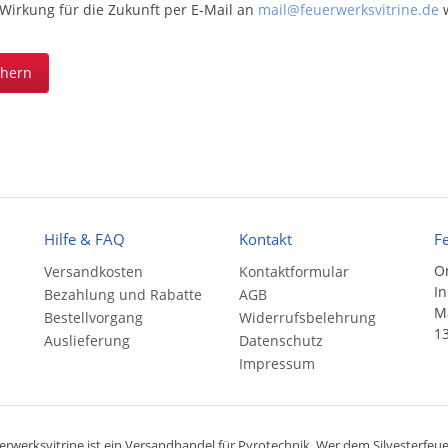
 Wirkung für die Zukunft per E-Mail an
mail@feuerwerksvitrine.de
w
chern
Hilfe & FAQ
Kontakt
F
On
Versandkosten
Kontaktformular
In
Bezahlung und Rabatte
AGB
Ma
Bestellvorgang
Widerrufsbelehrung
13
Auslieferung
Datenschutz
Impressum
rwerksvitrine ist ein
Versandhandel
für
Pyrotechnik
. Wer dem Silvesterfeuer