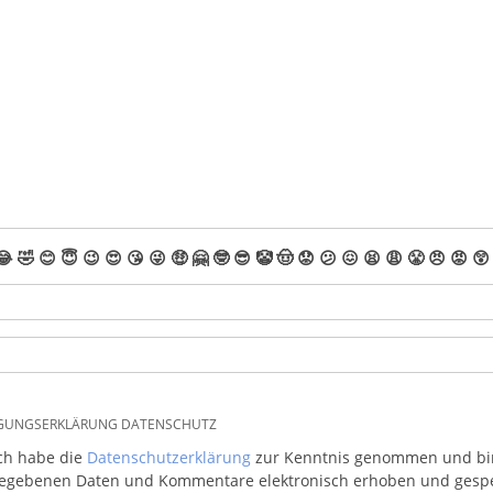
😂
🤣
😊
😇
😉
😍
😘
😜
🤑
🤗
🤓
😎
🤡
🤠
😟
😕
😖
😫
😩
😤
😠
😡
😲
IGUNGSERKLÄRUNG DATENSCHUTZ
ich habe die
Datenschutzerklärung
zur Kenntnis genommen und bin 
egebenen Daten und Kommentare elektronisch erhoben und gespeic