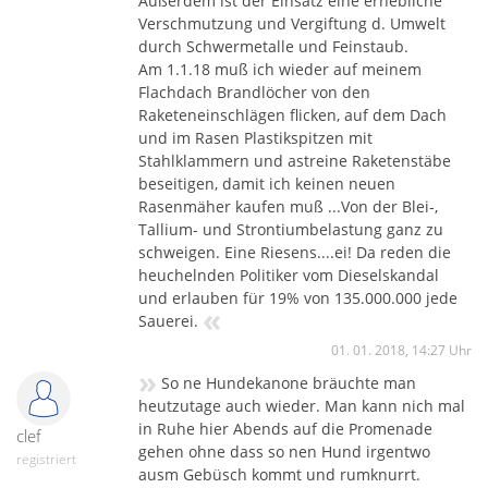
Außerdem ist der Einsatz eine erhebliche
Verschmutzung und Vergiftung d. Umwelt
durch Schwermetalle und Feinstaub.
Am 1.1.18 muß ich wieder auf meinem
Flachdach Brandlöcher von den
Raketeneinschlägen flicken, auf dem Dach
und im Rasen Plastikspitzen mit
Stahlklammern und astreine Raketenstäbe
beseitigen, damit ich keinen neuen
Rasenmäher kaufen muß ...Von der Blei-,
Tallium- und Strontiumbelastung ganz zu
schweigen. Eine Riesens....ei! Da reden die
heuchelnden Politiker vom Dieselskandal
und erlauben für 19% von 135.000.000 jede
«
Sauerei.
01. 01. 2018, 14:27 Uhr
»
So ne Hundekanone bräuchte man
heutzutage auch wieder. Man kann nich mal
in Ruhe hier Abends auf die Promenade
clef
gehen ohne dass so nen Hund irgentwo
registriert
ausm Gebüsch kommt und rumknurrt.