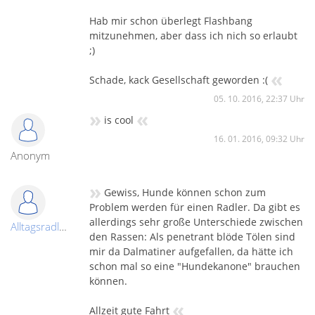
Hab mir schon überlegt Flashbang
mitzunehmen, aber dass ich nich so erlaubt
;)
«
Schade, kack Gesellschaft geworden :(
05. 10. 2016, 22:37 Uhr
»
«
is cool
16. 01. 2016, 09:32 Uhr
Anonym
»
Gewiss, Hunde können schon zum
Problem werden für einen Radler. Da gibt es
allerdings sehr große Unterschiede zwischen
Alltagsradler
den Rassen: Als penetrant blöde Tölen sind
mir da Dalmatiner aufgefallen, da hätte ich
schon mal so eine "Hundekanone" brauchen
können.
«
Allzeit gute Fahrt