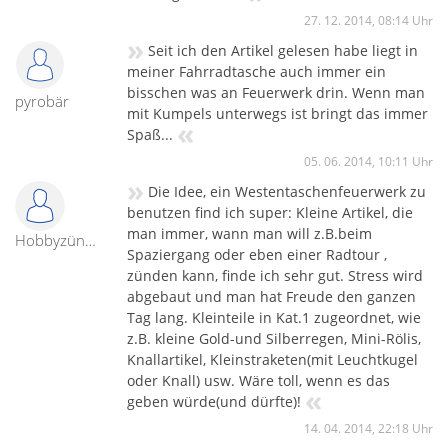
27. 12. 2014, 08:14 Uhr
»
Seit ich den Artikel gelesen habe liegt in
meiner Fahrradtasche auch immer ein
bisschen was an Feuerwerk drin. Wenn man
pyrobär
mit Kumpels unterwegs ist bringt das immer
«
Spaß...
05. 06. 2014, 10:11 Uhr
»
Die Idee, ein Westentaschenfeuerwerk zu
benutzen find ich super: Kleine Artikel, die
man immer, wann man will z.B.beim
Hobbyzünder
Spaziergang oder eben einer Radtour ,
zünden kann, finde ich sehr gut. Stress wird
abgebaut und man hat Freude den ganzen
Tag lang. Kleinteile in Kat.1 zugeordnet, wie
z.B. kleine Gold-und Silberregen, Mini-Rölis,
Knallartikel, Kleinstraketen(mit Leuchtkugel
oder Knall) usw. Wäre toll, wenn es das
«
geben würde(und dürfte)!
14. 04. 2014, 22:18 Uhr