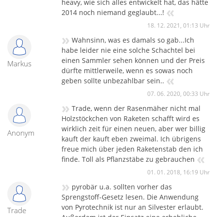
heavy, wie sich alles entwickelt hat, das hätte
«
2014 noch niemand geglaubt...!
18. 12. 2021, 01:13 Uhr
»
Wahnsinn, was es damals so gab...Ich
habe leider nie eine solche Schachtel bei
einen Sammler sehen können und der Preis
Markus
dürfte mittlerweile, wenn es sowas noch
«
geben sollte unbezahlbar sein..
07. 06. 2020, 00:33 Uhr
»
Trade, wenn der Rasenmäher nicht mal
Holzstöckchen von Raketen schafft wird es
wirklich zeit für einen neuen, aber wer billig
Anonym
kauft der kauft eben zweimal. Ich übrigens
freue mich über jeden Raketenstab den ich
«
finde. Toll als Pflanzstäbe zu gebrauchen
01. 01. 2018, 16:19 Uhr
»
pyrobär u.a. sollten vorher das
Sprengstoff-Gesetz lesen. Die Anwendung
von Pyrotechnik ist nur an Silvester erlaubt.
Trade