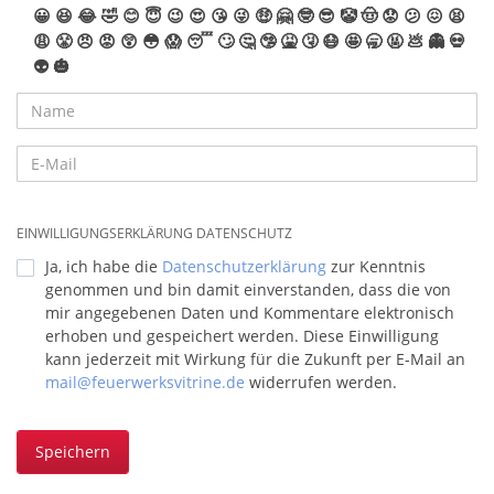
😀
😆
😂
🤣
😊
😇
😉
😍
😘
😜
🤑
🤗
🤓
😎
🤡
🤠
😟
😕
😖
😫
😩
😤
😠
😡
😲
😳
😱
😴
🙄
🤔
🤥
🤮
🤧
😷
🤩
🥱
🤬
💩
👻
💀
👽
🎃
EINWILLIGUNGSERKLÄRUNG DATENSCHUTZ
Ja, ich habe die
Datenschutzerklärung
zur Kenntnis
genommen und bin damit einverstanden, dass die von
mir angegebenen Daten und Kommentare elektronisch
erhoben und gespeichert werden. Diese Einwilligung
kann jederzeit mit Wirkung für die Zukunft per E-Mail an
mail@feuerwerksvitrine.de
widerrufen werden.
Speichern