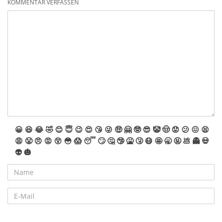
KOMMENTAR VERFASSEN
😀
😆
😂
🤣
😊
😇
😉
😍
😘
😜
🤑
🤗
🤓
😎
🤡
🤠
😟
😕
😖
😫
😩
😤
😠
😡
😲
😳
😱
😴
🙄
🤔
🤥
🤮
🤧
😷
🤩
🥱
🤬
💩
👻
💀
👽
🎃