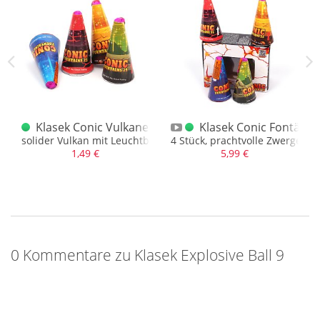
250g.
Klasek Conic Vulkane XL bunt
Klasek Conic Fontänen
EM
solider Vulkan mit Leuchtbasis und Silbereffekt.
4 Stück, prachtvolle Zwerge...
1,49 €
5,99 €
0 Kommentare zu Klasek Explosive Ball 9