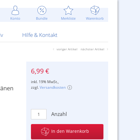
Werbung
 Jahr
are Artikel
Best of Sommeraktionen!
Widerrufsbelehrung
rk
Carl
 Bengalhölzer
fen
bende
Sommerpreise u.v.m.
AGB
otechnik
Konto
Bundle
Merkliste
Warenkorb
nd Attrappen
nehmigung
ste
Blitzschnell...
Kontaktformular
RS Pirotecnia
 und Pistolen
erwerk
& -gebiete
Über uns
werk
Alpha
iv
Hilfe & Kontakt
voriger Artikel
nächster Artikel
6,99 €
inkl. 19% MwSt.,
tänen
zzgl.
Versandkosten
Anzahl
In den Warenkorb