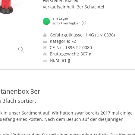
Hersteller: Klasek
Verkaufseinheit: 3er Schachtel
am Lager
sofort verfügbar
Gefahrgutklasse: 1.4G (UN 0336)
Kategorie: F2
CE-Nr.: 1395-F2-0080
Bruttogewicht: 307 g
NEM: 81 g
ntänenbox 3er
3fach sortiert
k in unser Sortiment auf! Wir hatten zwar bereits 2017 mal einige
s Beifang eines Posten. Nach dem Besuch auf der diesjährigen
 die "Ruhe vor dem Sturm" einen passenden Auftritt. Das Konzept