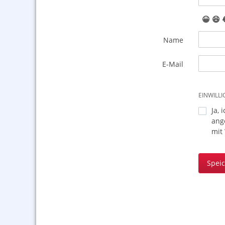
😀
😆
Name
E-Mail
EINWILL
Ja, 
ang
mit
Spei