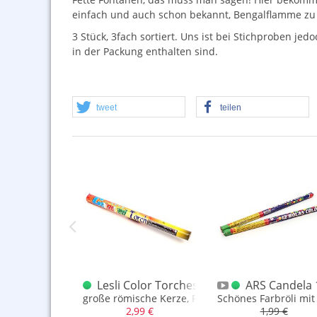
einfach und auch schon bekannt, Bengalflamme zu 
3 Stück, 3fach sortiert. Uns ist bei Stichproben j
in der Packung enthalten sind.
tweet
teilen
r
ox
 Double Crackling Vulkan 100g.
Lesli Color Torches XXL
ARS Candela 
 und Pfeifen
bervulkan mit Crackling.
große römische Kerze, Fontäne
Schönes Farbröli mit
,49 €
2,99 €
1,99 €