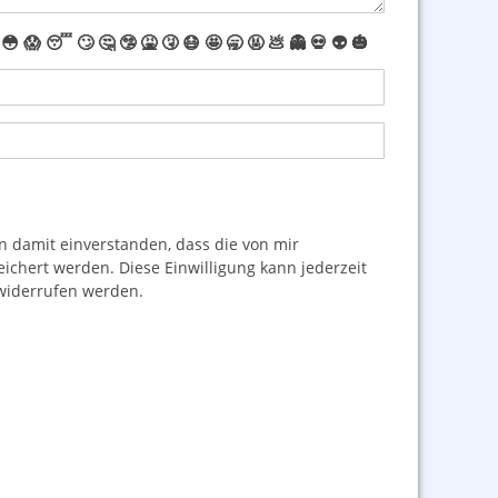
😳
😱
😴
🙄
🤔
🤥
🤮
🤧
😷
🤩
🥱
🤬
💩
👻
💀
👽
🎃
damit einverstanden, dass die von mir
hert werden. Diese Einwilligung kann jederzeit
iderrufen werden.