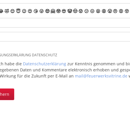
😂
🤣
😊
😇
😉
😍
😘
😜
🤑
🤗
🤓
😎
🤡
🤠
😟
😕
😖
😫
😩
😤
😠
😡
😲
IGUNGSERKLÄRUNG DATENSCHUTZ
ich habe die
Datenschutzerklärung
zur Kenntnis genommen und bin 
egebenen Daten und Kommentare elektronisch erhoben und gespeic
 Wirkung für die Zukunft per E-Mail an
mail@feuerwerksvitrine.de
w
chern