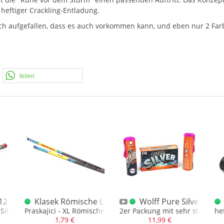
heftiger Crackling-Entladung.
edoch aufgefallen, dass es auch vorkommen kann, und eben nur 2 Fa
teilen
12 Bolas Color
Klasek Römische Lichter Crackling Komety 20S. 7
Wolff Pure Silver 2er
 Silberschweif
Praskajici - XL Römisches Licht mit Goldschweif und Crackl
2er Packung mit sehr starken 
he
1,79 €
11,99 €