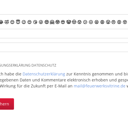
😂
🤣
😊
😇
😉
😍
😘
😜
🤑
🤗
🤓
😎
🤡
🤠
😟
😕
😖
😫
😩
😤
😠
😡
😲
IGUNGSERKLÄRUNG DATENSCHUTZ
ich habe die
Datenschutzerklärung
zur Kenntnis genommen und bin 
egebenen Daten und Kommentare elektronisch erhoben und gespeic
 Wirkung für die Zukunft per E-Mail an
mail@feuerwerksvitrine.de
w
chern