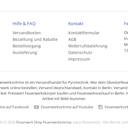
Hilfe & FAQ
Kontakt
F
On
Versandkosten
Kontaktformular
In
Bezahlung und Rabatte
AGB
Ma
Bestellvorgang
Widerrufsbelehrung
13
Auslieferung
Datenschutz
Impressum
rwerksvitrine ist ein
Versandhandel
für
Pyrotechnik
. Wer dem Silvesterfeuer
rwerk online bestellen,
Versand deutschlandweit
, Kontakt in Berlin. Versan
ikel. Preiswert
Feuerwerkskörper
kaufen und Feuerwerksverkauf in Berlin. N
Artikel mit BAM-Nummer.
ine auf Facebook
Feuerwerksvitrine auf Youtube
Feuerwerksvit
ght © 2026
Feuerwerk Shop Feuerwerksvitrine
, Julius Nowottnick - Alle Rechte vo