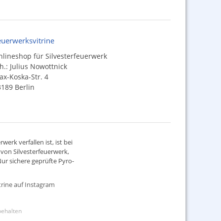
euerwerksvitrine
lineshop für Silvesterfeuerwerk
h.: Julius Nowottnick
x-Koska-Str. 4
189 Berlin
werk verfallen ist, ist bei
d von
Silvesterfeuerwerk
,
ur sichere geprüfte Pyro-
rine auf Instagram
rbehalten