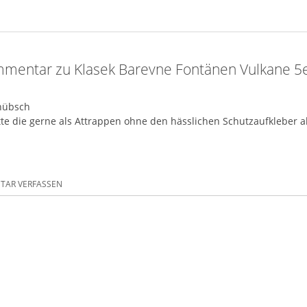
mentar zu Klasek Barevne Fontänen Vulkane 5
hübsch
tte die gerne als Attrappen ohne den hässlichen Schutzaufkleber als
AR VERFASSEN