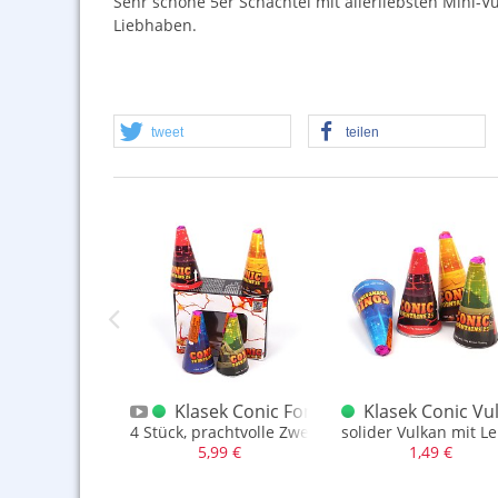
Sehr schöne 5er Schachtel mit allerliebsten Mini-Vu
Liebhaben.
tweet
teilen
Whistling Airplanes 4er
Klasek Conic Fontänen Mix Vulkan-Box
Klasek Conic Vu
g
erflieger mit Crackling. Pfiff und Bukett
4 Stück, prachtvolle Zwerge...
solider Vulkan mit Le
,99 €
5,99 €
1,49 €