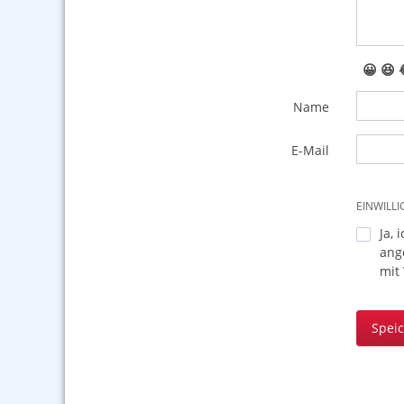
😀
😆
Name
E-Mail
EINWILL
Ja, 
ang
mit
Spei