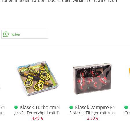
lkanen in tollen Farben! Das ist doch wirklich ein Artikel zum
teilen
 4er
lkane XL bunt
Klasek Turbo cmelik Flieger XXL 3er
Klasek Vampire Feuervög
uchtbasis und Silbereffekt.
große Feuervögel mit Turboeffekt und Crackling
3 starke Flieger mit Abschlussc
Cr
4,49 €
2,50 €