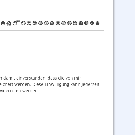
😳
😱
😴
🙄
🤔
🤥
🤮
🤧
😷
🤩
🥱
🤬
💩
👻
💀
👽
🎃
damit einverstanden, dass die von mir
hert werden. Diese Einwilligung kann jederzeit
iderrufen werden.