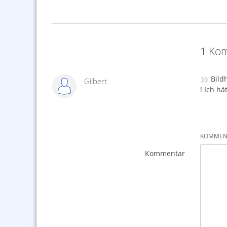
1 Kom
»
Bild
Gilbert
! Ich hä
KOMMENT
Kommentar