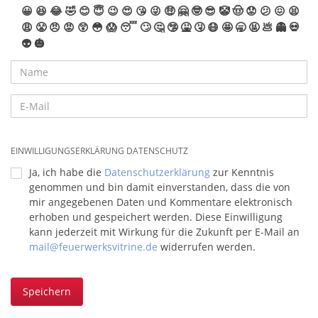
😀
😆
😂
🤣
😊
😇
😉
😍
😘
😜
🤑
🤗
🤓
😎
🤡
🤠
😟
😕
😖
😫
😩
😤
😠
😡
😲
😳
😱
😴
🙄
🤔
🤥
🤮
🤧
😷
🤩
🥱
🤬
💩
👻
💀
👽
🎃
EINWILLIGUNGSERKLÄRUNG DATENSCHUTZ
Ja, ich habe die
Datenschutzerklärung
zur Kenntnis
genommen und bin damit einverstanden, dass die von
mir angegebenen Daten und Kommentare elektronisch
erhoben und gespeichert werden. Diese Einwilligung
kann jederzeit mit Wirkung für die Zukunft per E-Mail an
mail@feuerwerksvitrine.de
widerrufen werden.
Speichern