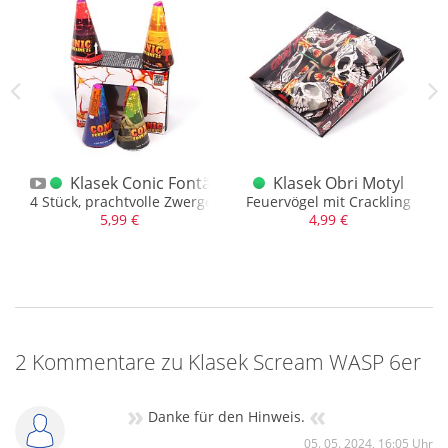
lanes 4er
Klasek Conic Fontänen Mix Vulkan-Box 4er
Klasek Obri Motyl
ackling. Pfiff und Bukett
4 Stück, prachtvolle Zwerge...
Feuervögel mit Crackling
5,99 €
4,99 €
2 Kommentare zu Klasek Scream WASP 6er
»
«
Danke für den Hinweis.
05. 05. 2024, 16:05 Uhr