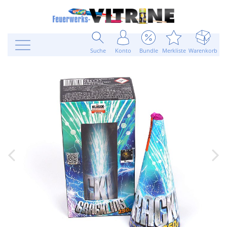
Suche
Konto
Bundle
Merkliste
Warenkorb