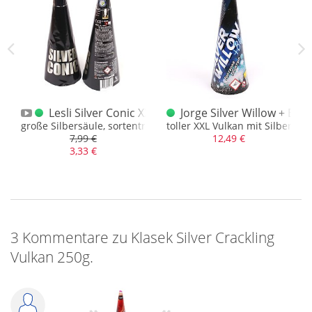
ter Crackling Komety 20S. 54cm
Lesli Silver Conic XXL Vulkan
Jorge Silver Willow + Blu
Licht mit Goldschweif und Cracklinglanze
große Silbersäule, sortentreuer Riesenvulkan
toller XXL Vulkan mit Silber un
7,99 €
12,49 €
3,33 €
3 Kommentare zu Klasek Silver Crackling
Vulkan 250g.