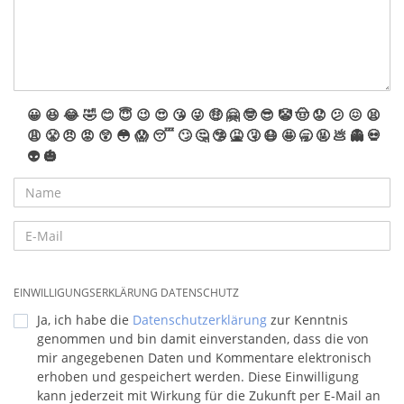
😀
😆
😂
🤣
😊
😇
😉
😍
😘
😜
🤑
🤗
🤓
😎
🤡
🤠
😟
😕
😖
😫
😩
😤
😠
😡
😲
😳
😱
😴
🙄
🤔
🤥
🤮
🤧
😷
🤩
🥱
🤬
💩
👻
💀
👽
🎃
EINWILLIGUNGSERKLÄRUNG DATENSCHUTZ
Ja, ich habe die
Datenschutzerklärung
zur Kenntnis
genommen und bin damit einverstanden, dass die von
mir angegebenen Daten und Kommentare elektronisch
erhoben und gespeichert werden. Diese Einwilligung
kann jederzeit mit Wirkung für die Zukunft per E-Mail an