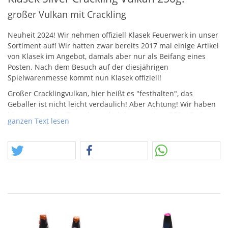
großer Vulkan mit Crackling
Neuheit 2024! Wir nehmen offiziell Klasek Feuerwerk in unser
Sortiment auf! Wir hatten zwar bereits 2017 mal einige Artikel
von Klasek im Angebot, damals aber nur als Beifang eines
Posten. Nach dem Besuch auf der diesjährigen
Spielwarenmesse kommt nun Klasek offiziell!
Großer Cracklingvulkan, hier heißt es "festhalten", das
Geballer ist nicht leicht verdaulich! Aber Achtung! Wir haben
hier eine Art der Bewerbung, bei der von einer 250g. Serie
ganzen Text lesen
gesprochen wird. Es ist natürlich ein größerer Vulkan, aber
dann doch nur mit 150gr.
NEM
und einer Brenndauer von ca.
33 Sekunden.