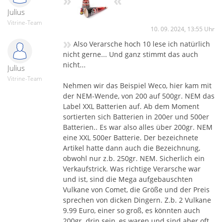
»
«
Julius
Vitrine-Team
10. 09. 2024, 13:55 Uhr
»
Also Verarsche hoch 10 lese ich natürlich
nicht gerne... Und ganz stimmt das auch
nicht...
Julius
Vitrine-Team
Nehmen wir das Beispiel Weco, hier kam mit
der NEM-Wende, von 200 auf 500gr. NEM das
Label XXL Batterien auf. Ab dem Moment
sortierten sich Batterien in 200er und 500er
Batterien.. Es war also alles über 200gr. NEM
eine XXL 500er Batterie. Der bezeichnete
Artikel hatte dann auch die Bezeichnung,
obwohl nur z.b. 250gr. NEM. Sicherlich ein
Verkaufstrick. Was richtige Verarsche war
und ist, sind die Mega aufgebauschten
Vulkane von Comet, die Größe und der Preis
sprechen von dicken Dingern. Z.b. 2 Vulkane
9.99 Euro, einer so groß, es könnten auch
200gr. drin sein, es waren und sind aber oft