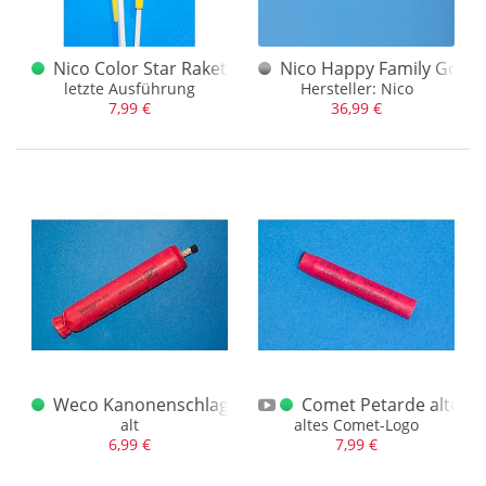
Nico Color Star Rakete letzte Ausführung
Nico Happy Family Gorill
letzte Ausführung
Hersteller: Nico
7,99 €
36,99 €
Weco Kanonenschlag groß gewürgt Logo 2005
Comet Petarde altes 
alt
altes Comet-Logo
6,99 €
7,99 €