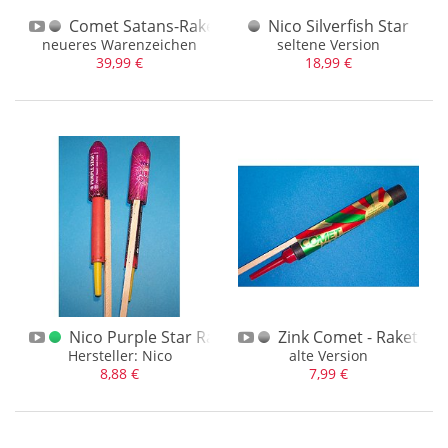
Red Lantern
(18)
Comet Satans-Rakete späteres Logo
Nico Silverfish Star
Riesa
(14)
neueres Warenzeichen
seltene Version
39,99 €
18,99 €
Sauer Feuerwerk
(2)
Schuurmans
(1)
Silberhütte
(78)
Startrade (ABA)
(9)
Tigerhead
(7)
Unbekannt
(20)
VEB Silberhütte
(1)
Verschiedene
(7)
Weco
(325)
Nico Purple Star Rakete gewürgt
Zink Comet - Rakete al
Wicke
(4)
Hersteller: Nico
alte Version
8,88 €
7,99 €
Zaphiroff
(20)
Zink
(3)
Zündholzfabrik Neu-Isenburg
(3)