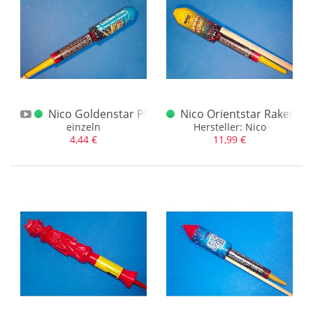
Läubli
(2)
Lünig
(2)
Moog
(105)
Moog / Feistel
(4)
Moog / Weco
(5)
Moog Nico
(54)
Nico Goldenstar Plastikkappe
Nico Orientstar Rakete g
einzeln
Hersteller: Nico
Nico
(235)
4,44 €
11,99 €
Ofi (Pulverfischer)
(11)
Original China Labels
(5)
Pyro Art
(1)
PyroMaXx
(17)
Pyro Partner
(6)
PyroUnion
(1)
Pyrofa
(4)
Pyrotechnik Hamburg
(17)