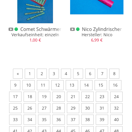
Comet Schwärmer A Einzeln
Nico Zylindrischer Ka
Verkaufseinheit: einzeln
Hersteller: Nico
1,00 €
6,99 €
«
1
2
3
4
5
6
7
8
9
10
11
12
13
14
15
16
17
18
19
20
21
22
23
24
25
26
27
28
29
30
31
32
33
34
35
36
37
38
39
40
41
42
43
44
45
46
47
48