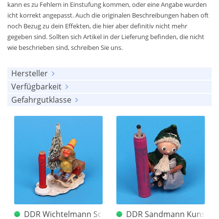
kann es zu Fehlern in Einstufung kommen, oder eine Angabe wurden
icht korrekt angepasst. Auch die originalen Beschreibungen haben oft
noch Bezug zu dein Effekten, die hier aber definitiv nicht mehr
gegeben sind. Sollten sich Artikel in der Lieferung befinden, die nicht
wie beschrieben sind, schreiben Sie uns.
Hersteller
Verfügbarkeit
alle anzeigen
Gefahrgutklasse
alle anzeigen
Bo Peep
(31)
alle anzeigen
am Lager
(1253)
Comet
(174)
keine
(1784)
ausverkauft
(560)
DDR
(63)
1.4S (UN 0337)
(26)
Depyfag
(67)
1.4G (UN 0336)
(3)
Diamond
(19)
EVP
(1)
F.K.W.
(107)
Feistel
(158)
DDR Wichtelmann Schlitten Kunstblume Sebnitz
DDR Sandmann Kunstblu