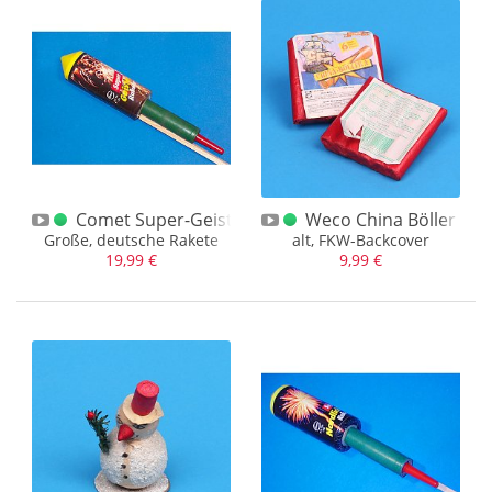
Zündwarenfarbik Kandergrund
(2)
Zündwarenwerk Köpenick
(5)
Comet Super-Geister-Rakete
Weco China Böller A F
Große, deutsche Rakete
alt, FKW-Backcover
19,99 €
9,99 €