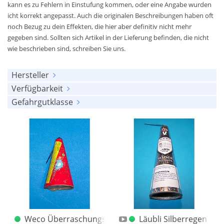
kann es zu Fehlern in Einstufung kommen, oder eine Angabe wurden
icht korrekt angepasst. Auch die originalen Beschreibungen haben oft
noch Bezug zu dein Effekten, die hier aber definitiv nicht mehr
gegeben sind. Sollten sich Artikel in der Lieferung befinden, die nicht
wie beschrieben sind, schreiben Sie uns.
Hersteller
Verfügbarkeit
alle anzeigen
Gefahrgutklasse
alle anzeigen
Bo Peep
(31)
alle anzeigen
am Lager
(1254)
Comet
(174)
keine
(1784)
ausverkauft
(559)
DDR
(63)
1.4S (UN 0337)
(26)
Depyfag
(67)
1.4G (UN 0336)
(3)
Diamond
(19)
EVP
(1)
F.K.W.
(107)
Feistel
(158)
Weco Überraschungsvulkan
Läubli Silberregen alt