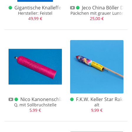
Red Lantern
(18)
Gigantische Knalleffekte 1 Donnerschläge + Inhalt
Jeco China Böller D Bo
Riesa
(14)
Hersteller: Feistel
Päckchen mit grauer Lunte
49,99 €
25,00 €
Sauer Feuerwerk
(2)
Schuurmans
(1)
Silberhütte
(78)
Startrade (ABA)
(9)
Tigerhead
(7)
Unbekannt
(20)
VEB Silberhütte
(1)
Verschiedene
(7)
Weco
(325)
Nico Kanonenschlag zyl. Kal. D
F.K.W. Keller Star Rakete
Wicke
(4)
Q, mit Sollbruchstelle
alt
5,99 €
9,99 €
Zaphiroff
(20)
Zink
(3)
Zündholzfabrik Neu-Isenburg
(3)