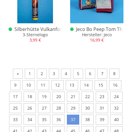
Silberhütte Vulkanfontäne 3 Sterne Logo
Jeco Bo Peep Tom Thumb
3-Sternelogo
Hersteller: Jeco
3,99 €
16,99 €
«
1
2
3
4
5
6
7
8
9
10
11
12
13
14
15
16
17
18
19
20
21
22
23
24
25
26
27
28
29
30
31
32
33
34
35
36
37
38
39
40
41
42
43
44
45
46
47
48