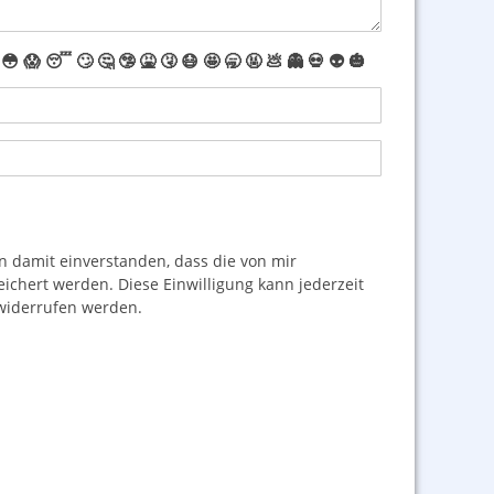
😳
😱
😴
🙄
🤔
🤥
🤮
🤧
😷
🤩
🥱
🤬
💩
👻
💀
👽
🎃
damit einverstanden, dass die von mir
hert werden. Diese Einwilligung kann jederzeit
iderrufen werden.