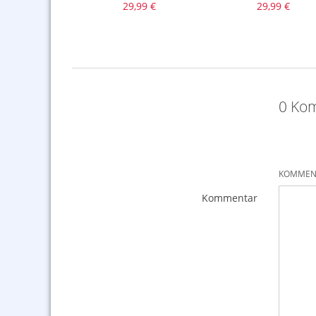
,99 €
29,99 €
29,99 €
0 Kom
KOMMENT
Kommentar