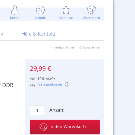
Werbung
 Jahr
are Artikel
Best of Sommeraktionen!
Widerrufsbelehrung
rk
Carl
 Bengalhölzer
fen
bende
Sommerpreise u.v.m.
AGB
otechnik
Konto
Bundle
Merkliste
Warenkorb
nd Attrappen
nehmigung
ste
Blitzschnell...
Kontaktformular
RS Pirotecnia
 und Pistolen
erwerk
& -gebiete
Über uns
werk
Alpha
iv
Hilfe & Kontakt
voriger Artikel
nächster Artikel
29,99 €
inkl. 19% MwSt.,
er DDR
zzgl.
Versandkosten
Anzahl
In den Warenkorb