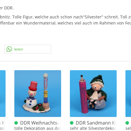
er
DDR
.
itz. Tolle Figur, welche auch schon nach"Silvester" schreit. Tol
 offenbar ein Wundermaterial, welches viel auch im Rahmen von F
.. Die zweite Jahreshälfte nimmt im fortgeschrittenen September
auen, wie lange wir das schaffen :)
teilen
ik Feuerwerkskörper fällt.
Sebnitz
h Kunstblume Sebnitz
DDR Weihnachts- / Silvesterdeko Sebnitz
DDR Sandmann Kunstblu
ekoration aus der DDR
tolle Dekoration aus der ehemaligen DDR - Sebnitz
sehr alte Silvesterdekoration 
se