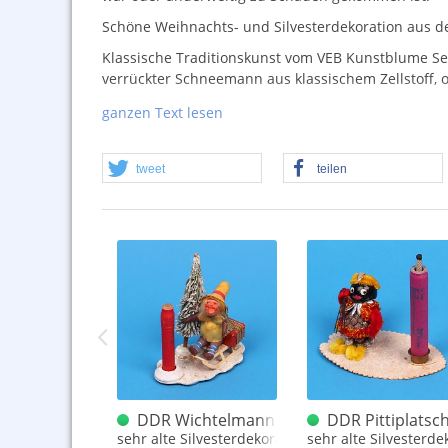
Schöne Weihnachts- und Silvesterdekoration aus d
Klassische Traditionskunst vom
VEB
Kunstblume Sebn
verrückter Schneemann aus klassischem Zellstoff,
Geeignet als Silvesterdekoration aus der
DDR
.
ganzen Text lesen
Meine lieben Freunde des täglichen Vorbeischauens
Taktzahl zu erhöhen, Artikel gibt es genug. Mal sch
tweet
teilen
Bitte beachtet, dass dieses Angebot ggf. in die Rubr
lt
 Sternfackeln (sehr schön)
DDR Wichtelmann Schlitten Kunstblume 
DDR Pittiplatsc
er Jahre
iss (Pyrowillen)
sehr alte Silvesterdekoration aus der DDR
sehr alte Silvesterd