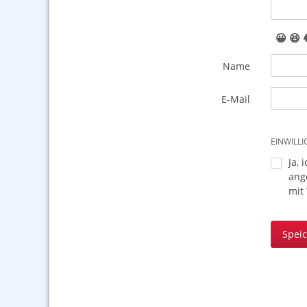
😀
😆
Name
E-Mail
EINWILL
Ja, 
ang
mit
Spei