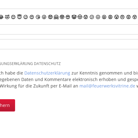
😂
🤣
😊
😇
😉
😍
😘
😜
🤑
🤗
🤓
😎
🤡
🤠
😟
😕
😖
😫
😩
😤
😠
😡
😲
IGUNGSERKLÄRUNG DATENSCHUTZ
ich habe die
Datenschutzerklärung
zur Kenntnis genommen und bin 
egebenen Daten und Kommentare elektronisch erhoben und gespeic
 Wirkung für die Zukunft per E-Mail an
mail@feuerwerksvitrine.de
w
chern