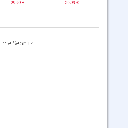
29,99 €
29,99 €
2,99
ume Sebnitz