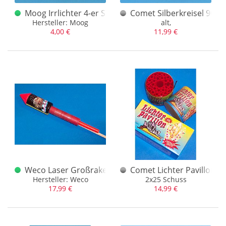
Red Lantern
(18)
Moog Irrlichter 4-er Schachtel
Comet Silberkreisel 90er
Riesa
(14)
Hersteller: Moog
alt,
4,00 €
11,99 €
Sauer Feuerwerk
(2)
Schuurmans
(1)
Silberhütte
(78)
Startrade (ABA)
(9)
Tigerhead
(7)
Unbekannt
(20)
VEB Silberhütte
(1)
Verschiedene
(7)
Weco
(325)
Weco Laser Großrakete (alt)
Comet Lichter Pavillon 2
Wicke
(4)
Hersteller: Weco
2x25 Schuss
17,99 €
14,99 €
Zaphiroff
(20)
Zink
(3)
Zündholzfabrik Neu-Isenburg
(3)