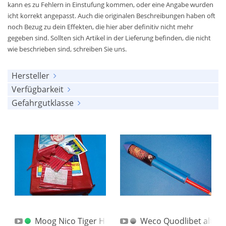
kann es zu Fehlern in Einstufung kommen, oder eine Angabe wurden
icht korrekt angepasst. Auch die originalen Beschreibungen haben oft
noch Bezug zu dein Effekten, die hier aber definitiv nicht mehr
gegeben sind. Sollten sich Artikel in der Lieferung befinden, die nicht
wie beschrieben sind, schreiben Sie uns.
Hersteller
Verfügbarkeit
alle anzeigen
Gefahrgutklasse
alle anzeigen
Bo Peep
(31)
alle anzeigen
am Lager
(1254)
Comet
(174)
keine
(1784)
ausverkauft
(559)
DDR
(63)
1.4S (UN 0337)
(26)
Depyfag
(67)
1.4G (UN 0336)
(3)
Diamond
(19)
EVP
(1)
F.K.W.
(107)
Feistel
(158)
Moog Nico Tiger Head Paket Cracker
Weco Quodlibet alt