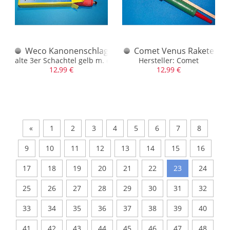
Weco Kanonenschlag groß alt gewürgt
Comet Venus Rakete
alte 3er Schachtel gelb m. einem Stück Inhalt
Hersteller: Comet
12,99 €
12,99 €
«
1
2
3
4
5
6
7
8
9
10
11
12
13
14
15
16
17
18
19
20
21
22
23
24
25
26
27
28
29
30
31
32
33
34
35
36
37
38
39
40
41
42
43
44
45
46
47
48