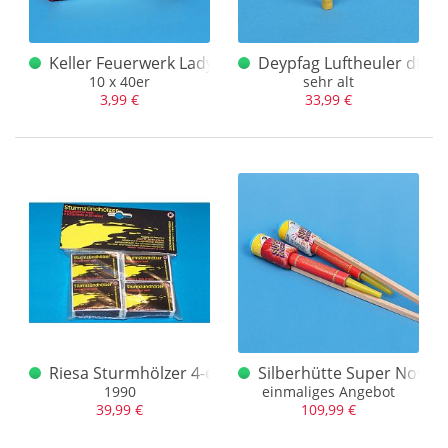
Keller Feuerwerk Lady Cracker 400 Pinselstrich
Deypfag Luftheuler dt. ei
10 x 40er
sehr alt
3,99 €
33,99 €
Riesa Sturmhölzer 4-er
Silberhütte Super Nova 
1990
einmaliges Angebot
39,99 €
109,99 €