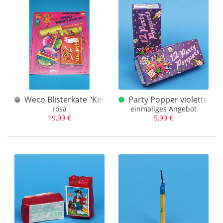
Zündwarenfarbik Kandergrund
(2)
Zündwarenwerk Köpenick
(5)
Weco Blisterkate "Kings Play III" rosa
Party Popper violette Sch
rosa
einmaliges Angebot
19,99 €
5,99 €