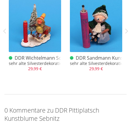
Meine lieben Freunde des täglichen Vorbeischauens.. Die
zweite Jahreshälfte nimmt im fortgeschrittenen September
immer mehr Fahrt auf. Wir wollen versuchen die Taktzahl zu
erhöhen, Artikel gibt es genug. Mal schauen, wie lange wir
das schaffen :)
Bitte beachtet, dass dieses Angebot ggf. in die Rubrik
Feuerwerkskörper fällt.
 (sehr schön)
DDR Wichtelmann Schlitten Kunstblume Sebnitz
DDR Sandmann Kunstblu
sehr alte Silvesterdekoration aus der DDR
sehr alte Silvesterdekoration 
29,99 €
29,99 €
0 Kommentare zu DDR Pittiplatsch
Kunstblume Sebnitz