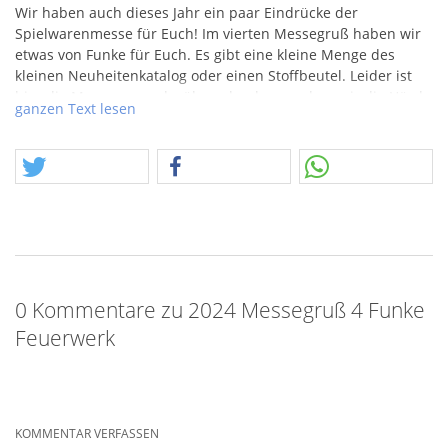
Wir haben auch dieses Jahr ein paar Eindrücke der
Spielwarenmesse für Euch! Im vierten Messegruß haben wir
etwas von Funke für Euch. Es gibt eine kleine Menge des
kleinen Neuheitenkatalog oder einen Stoffbeutel. Leider ist
hier die Menge nur sehr überschaubar, so dass wir die Hürde
ganzen Text lesen
etwas höher ansetzen müssen.
Dieser Gratisartikel ist ab 250 Euro bestellbar. Jeder
Messegruß kann nur einmal pro Kunde bestellt werden,
damit möglichst Viele in den Genuß kommen.
0 Kommentare zu 2024 Messegruß 4 Funke
Feuerwerk
KOMMENTAR VERFASSEN