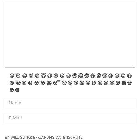
😀
😆
😂
🤣
😊
😇
😉
😍
😘
😜
🤑
🤗
🤓
😎
🤡
🤠
😟
😕
😖
😫
😩
😤
😠
😡
😲
😳
😱
😴
🙄
🤔
🤥
🤮
🤧
😷
🤩
🥱
🤬
💩
👻
💀
👽
🎃
EINWILLIGUNGSERKLÄRUNG DATENSCHUTZ