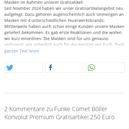
Masken im Rahmen unserer Gratisatikel!
Seit Novmber 2024 haben wir unser Gratisartikelangebot neu
aufgelegt. Dazu gehören augenscheinlich auch Unmengen an
Masken mit 4 unterschiedlichen Feuerwerksbrands.
Mittlerweile haben auch schon einige Kunden unsere Masken
geliefert bekommen. Es gab erste Reaktionen und die wollen
wir kurz einordnen. Die Masken sind für uns genauso
verbrannt, wie sicherlich auch für die meisten von Euch. Doch
wir müssen das Thema neu denken. Wir haben oft das Glück,
ganzen Text lesen
dass uns Lesli mit besonderen Posten beglückt und davon
profitieren wir alle. Das nun dieser
BERG
an Merch-Masken
auch ein Teil davon sind, soll zumind. nicht mal im Versuch
an euch verkauft werden. Aber unsere Idee diese Masken als
Dämmstoff zu verwenden, ist keine Schlechte! Wer sich über
den Aspekt "jetzt muss ich das entsorgen" beschwert, dem sei
gesagt, dass er auch "normalen" Dämmstoff, Folie, Luftkissen,
Pappe und Flocken entsorgen müsste. Diese Masken sind für
Viele möglicherweise für nichts Besseres zu gebrauchen, als
2 Kommentare zu Funke Comet Böller
wie wir das machen. Diese superleichten Stoffmasken passen
Konvolut Premium Gratisartikel 250 Euro
in jede Lücken, füllen Hohlräume aus und sie sind nun mal in
der Welt. Hier jetzt die nach anderen Dämmstoffen zu