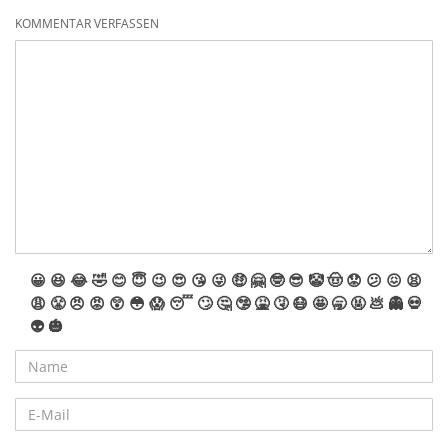
KOMMENTAR VERFASSEN
😀
😆
😂
🤣
😊
😇
😉
😍
😘
😜
🤑
🤗
🤓
😎
🤡
🤠
😟
😕
😖
😫
😩
😤
😠
😡
😲
😳
😱
😴
🙄
🤔
🤥
🤮
🤧
😷
🤩
🥱
🤬
💩
👻
💀
👽
🎃