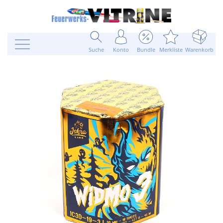
Suche
Konto
Bundle
Merkliste
Warenkorb