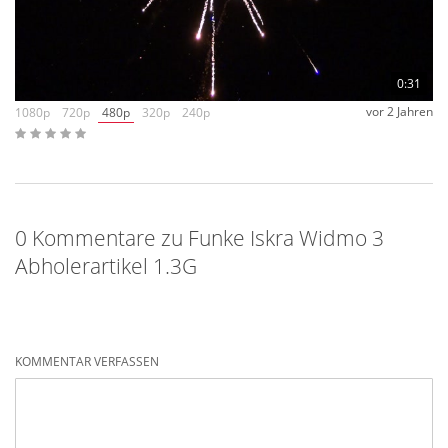
0:31
vor 2 Jahren
1080p
720p
480p
320p
240p
0 Kommentare zu Funke Iskra Widmo 3
Abholerartikel 1.3G
KOMMENTAR VERFASSEN