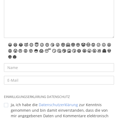
😀
😆
😂
🤣
😊
😇
😉
😍
😘
😜
🤑
🤗
🤓
😎
🤡
🤠
😟
😕
😖
😫
😩
😤
😠
😡
😲
😳
😱
😴
🙄
🤔
🤥
🤮
🤧
😷
🤩
🥱
🤬
💩
👻
💀
👽
🎃
EINWILLIGUNGSERKLÄRUNG DATENSCHUTZ
Ja, ich habe die
Datenschutzerklärung
zur Kenntnis
genommen und bin damit einverstanden, dass die von
mir angegebenen Daten und Kommentare elektronisch