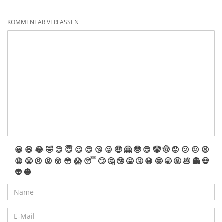
KOMMENTAR VERFASSEN
😀
😆
😂
🤣
😊
😇
😉
😍
😘
😜
🤑
🤗
🤓
😎
🤡
🤠
😟
😕
😖
😫
😩
😤
😠
😡
😲
😳
😱
😴
🙄
🤔
🤥
🤮
🤧
😷
🤩
🥱
🤬
💩
👻
💀
👽
🎃