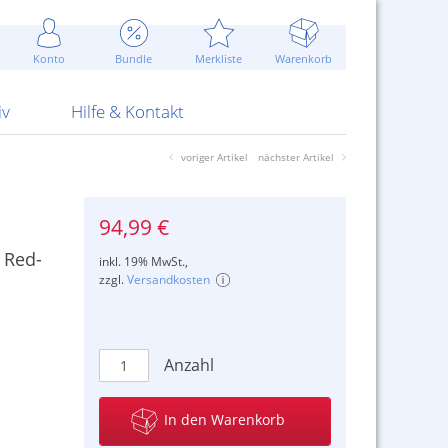
Werbung
 Jahr
are Artikel
Best of Sommeraktionen!
Widerrufsbelehrung
rk
Carl
 Bengalhölzer
fen
bende
Sommerpreise u.v.m.
AGB
otechnik
Konto
Bundle
Merkliste
Warenkorb
nd Attrappen
nehmigung
ste
Blitzschnell...
Kontaktformular
RS Pirotecnia
 und Pistolen
erwerk
& -gebiete
Über uns
werk
Alpha
iv
Hilfe & Kontakt
voriger Artikel
nächster Artikel
94,99 €
 Red-
inkl. 19% MwSt.,
zzgl.
Versandkosten
Anzahl
In den Warenkorb