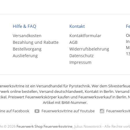
Hilfe & FAQ
Kontakt
F
On
Versandkosten
Kontaktformular
In
Bezahlung und Rabatte
AGB
Ma
Bestellvorgang
Widerrufsbelehrung
13
Auslieferung
Datenschutz
Impressum
rwerksvitrine ist ein
Versandhandel
für
Pyrotechnik
. Wer dem Silvesterfeuer
rwerk online bestellen,
Versand deutschlandweit
, Kontakt in Berlin. Versan
ikel. Preiswert
Feuerwerkskörper
kaufen und Feuerwerksverkauf in Berlin. N
Artikel mit BAM-Nummer.
ine auf Facebook
Feuerwerksvitrine auf Youtube
Feuerwerksvit
ght © 2026
Feuerwerk Shop Feuerwerksvitrine
, Julius Nowottnick - Alle Rechte vo