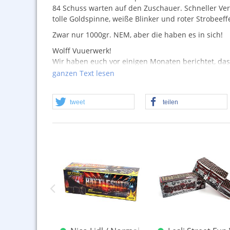
84 Schuss warten auf den Zuschauer. Schneller Ver
tolle Goldspinne, weiße Blinker und roter Strobeef
Zwar nur 1000gr.
NEM
, aber die haben es in sich!
Wolff Vuuerwerk!
Wir haben euch vor einigen Monaten berichtet, dass
hatten immer mal wieder Produkte von Wolff durch 
ganzen Text lesen
Sturm erobert, dabei hatten wie nie den Gedanken, 
Pyrofa. Aber ohne Gräuel hat es mein Interesse eher
tweet
teilen
Vielleicht ist man Fan oder hat sich einfach inspir
philosophische Diskussion, welche wir sicherlich n