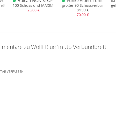
tt
n Verbundbrett
Vulcan NON STOP Verbundbrett 100 Schuss
Funke Albert Tonic Twist
ett
100 Schuss und MAXIMUM NEM
großer 90 Schussverbund
ge
25,00 €
84,99 €
70,00 €
mentare zu Wolff Blue 'm Up Verbundbrett
AR VERFASSEN