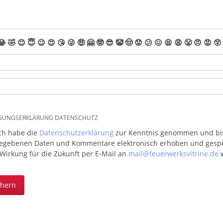
😂
🤣
😊
😇
😉
😍
😘
😜
🤑
🤗
🤓
😎
🤡
🤠
😟
😕
😖
😫
😩
😤
😠
😡
😲
IGUNGSERKLÄRUNG DATENSCHUTZ
ich habe die
Datenschutzerklärung
zur Kenntnis genommen und bin 
egebenen Daten und Kommentare elektronisch erhoben und gespeic
 Wirkung für die Zukunft per E-Mail an
mail@feuerwerksvitrine.de
w
chern