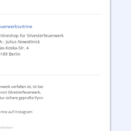
euerwerksvitrine
lineshop für Silvesterfeuerwerk
h.: Julius Nowottnick
x-Koska-Str. 4
189 Berlin
werk verfallen ist, ist bei
d von
Silvesterfeuerwerk
,
ur sichere geprüfte Pyro-
rine auf Instagram
rbehalten