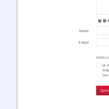
😀
😆
Name
E-Mail
EINWILL
Ja, 
ang
mit
Spei