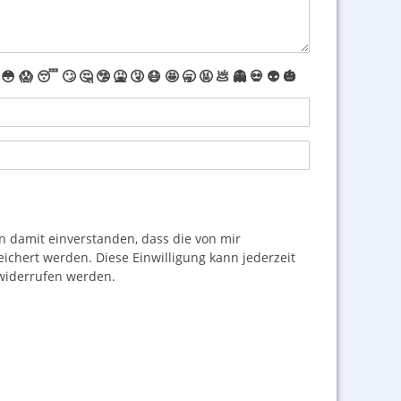
😳
😱
😴
🙄
🤔
🤥
🤮
🤧
😷
🤩
🥱
🤬
💩
👻
💀
👽
🎃
damit einverstanden, dass die von mir
hert werden. Diese Einwilligung kann jederzeit
iderrufen werden.