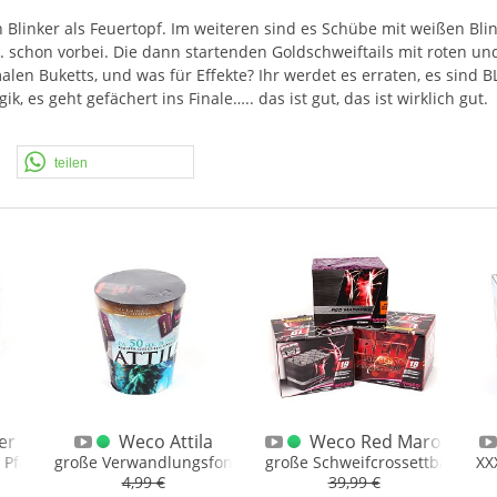
n Blinker als Feuertopf. Im weiteren sind es Schübe mit weißen Blin
k. schon vorbei. Die dann startenden Goldschweiftails mit roten und
en Buketts, und was für Effekte? Ihr werdet es erraten, es sind
B
 es geht gefächert ins Finale….. das ist gut, das ist wirklich gut.
teilen
er
Weco Attila
Weco Red Maroons
Pfeifbatterien mit Effekten
große Verwandlungsfontäne
große Schweifcrossettbatterie 
XX
4,99 €
39,99 €