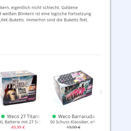
kern, eigentlich nicht schlecht. Goldene
 weißen Blinkern ist eine logische Fortsetzung
LINK
-Buketts. Immerhin sind die Buketts flott.
Weco 27 Titans
Weco Barracuda
Weco Spo
mit 3er Finale
XL Batterie mit 27 Schuss und 90mm Fake-Kaliber
50 Schuss Klassiker, ehemals Voodoo Sta
schöner Klas
49,99 €
19,99 €
24,9