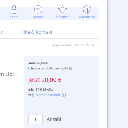
Werbung
 Jahr
are Artikel
Best of Sommeraktionen!
Widerrufsbelehrung
rk
Carl
 Bengalhölzer
fen
bende
Sommerpreise u.v.m.
AGB
otechnik
Konto
Bundle
Merkliste
Warenkorb
nd Attrappen
nehmigung
ste
Blitzschnell...
Kontaktformular
RS Pirotecnia
 und Pistolen
erwerk
& -gebiete
Über uns
werk
Alpha
iv
Hilfe & Kontakt
voriger Artikel
nächster Artikel
statt 29,99 €
(Du sparst 33% bzw. 9,99 €)
m Lidl
jetzt 20,00 €
inkl. 19% MwSt.,
zzgl.
Versandkosten
Anzahl