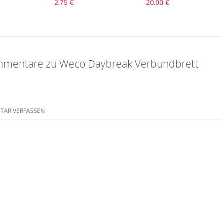
2,75 €
20,00 €
mmentare zu Weco Daybreak Verbundbrett
AR VERFASSEN