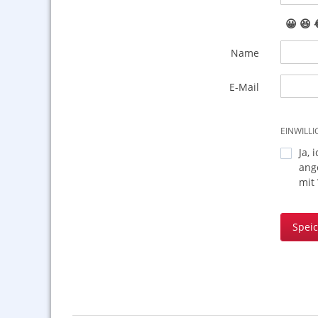
😀
😆
Name
E-Mail
EINWILL
Ja, 
ang
mit
Spei