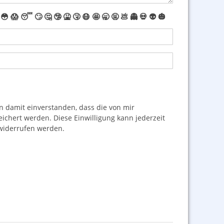
😳
😱
😴
🙄
🤔
🤥
🤮
🤧
😷
🤩
🥱
🤬
💩
👻
💀
👽
🎃
damit einverstanden, dass die von mir
hert werden. Diese Einwilligung kann jederzeit
iderrufen werden.