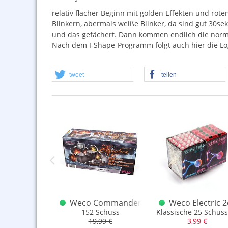
relativ flacher Beginn mit golden Effekten und rote
Blinkern, abermals weiße Blinker, da sind gut 30se
und das gefächert. Dann kommen endlich die normal
Nach dem I-Shape-Programm folgt auch hier die Logik,
tweet
teilen
o Rattlesnake
Weco Commander
Weco Electric 2
n-Batterie
152 Schuss
Klassische 25 Schuss 
,99 €
19,99 €
3,99 €