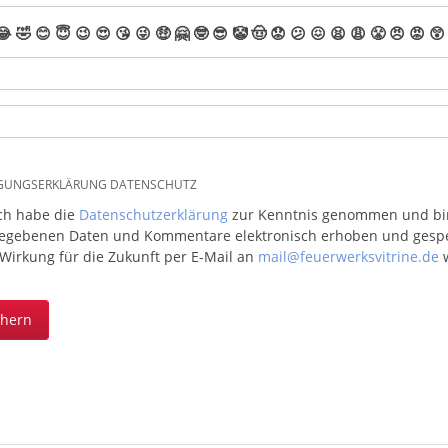
😂
🤣
😊
😇
😉
😍
😘
😜
🤑
🤗
🤓
😎
🤡
🤠
😟
😕
😖
😫
😩
😤
😠
😡
😲
IGUNGSERKLÄRUNG DATENSCHUTZ
ich habe die
Datenschutzerklärung
zur Kenntnis genommen und bin 
egebenen Daten und Kommentare elektronisch erhoben und gespeic
 Wirkung für die Zukunft per E-Mail an
mail@feuerwerksvitrine.de
w
chern