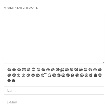
KOMMENTAR VERFASSEN
😀
😆
😂
🤣
😊
😇
😉
😍
😘
😜
🤑
🤗
🤓
😎
🤡
🤠
😟
😕
😖
😫
😩
😤
😠
😡
😲
😳
😱
😴
🙄
🤔
🤥
🤮
🤧
😷
🤩
🥱
🤬
💩
👻
💀
👽
🎃