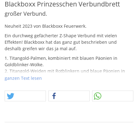
Blackboxx Prinzesschen Verbundbrett
großer Verbund.
Neuheit 2023 von Blackboxx Feuerwerk.
Ein durchweg gefächerter Z-Shape Verbund mit vielen
Effekten! Blackboxx hat das ganz gut beschrieben und
deshalb greifen wir das ja mal auf.
1. Titangold-Palmen, kombiniert mit blauen Päonien in
Goldblinker-Wolke.
2. Titangold-Weiden mit Rotblinkern und blaue Päonien in
Goldblinker-Wolke.
ganzen Text lesen
3. Brokatbuketts mit blauen Spitzen, kombiniert mit rotem
Blütenregen und blauem Sternenbukett.
4. Coco-Palmen in Silber und umhüllt von Rotblinkersternen,
kombiniert mit gelbem Blütenregen und blauem
Sternenbukett.
5. Crossettesterne in Silber, kombiniert mit blauer Päonie in
Silberblinker-Wolke.
6. Große Dahliensterne in Rot-Gelb, umhüllt von Silberflimmer
und kombiniert mit Titangold-Weiden.