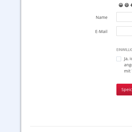
😀
😆
Name
E-Mail
EINWILL
Ja, 
ang
mit
Spei