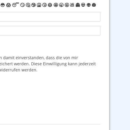
😳
😱
😴
🙄
🤔
🤥
🤮
🤧
😷
🤩
🥱
🤬
💩
👻
💀
👽
🎃
damit einverstanden, dass die von mir
hert werden. Diese Einwilligung kann jederzeit
iderrufen werden.