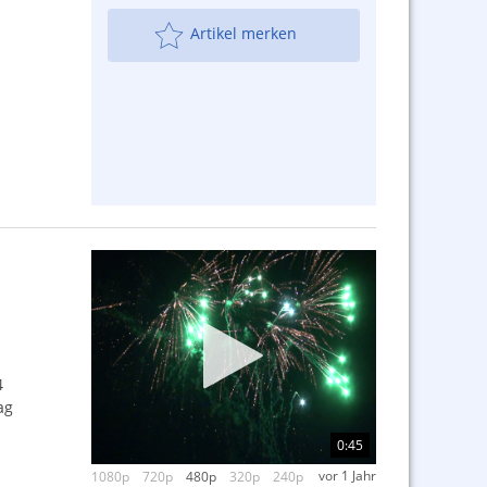
Artikel merken
4
ag
0:45
vor 1 Jahr
1080p
720p
480p
320p
240p