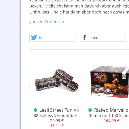
Boxen… vielleicht kann man dadurch aber auch leich
Ohhh, das Finale hat dann aber doch noch etwas me
mit toller Finalewirkung.
ganzen Text lesen
40 Schuss, Kaliber 30mm. und knapp 850gr.
NEM
.
tweet
teilen
Blue 'm Up Verbundbrett
Lesli Street Fun Verbundbrett
Riakeo Marvell
Schnellfeuer in Blau/Gold Red-Strobe
82 Schuss Verbundbrett
30mm und 100 Schu
,99 €
29,99 €
164,99 €
11,11 €