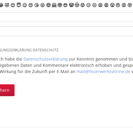
😂
🤣
😊
😇
😉
😍
😘
😜
🤑
🤗
🤓
😎
🤡
🤠
😟
😕
😖
😫
😩
😤
😠
😡
😲
IGUNGSERKLÄRUNG DATENSCHUTZ
ich habe die
Datenschutzerklärung
zur Kenntnis genommen und bin 
egebenen Daten und Kommentare elektronisch erhoben und gespeic
 Wirkung für die Zukunft per E-Mail an
mail@feuerwerksvitrine.de
w
chern