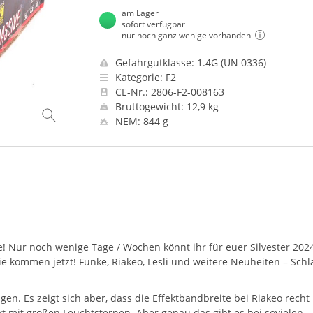
am Lager
sofort verfügbar
nur noch ganz wenige vorhanden
Gefahrgutklasse: 1.4G (UN 0336)
Kategorie: F2
CE-Nr.: 2806-F2-008163
Bruttogewicht: 12,9 kg
NEM: 844 g
e! Nur noch wenige Tage / Wochen könnt ihr für euer Silvester 202
ie kommen jetzt! Funke, Riakeo, Lesli und weitere Neuheiten – Schl
n. Es zeigt sich aber, dass die Effektbandbreite bei Riakeo recht
kt mit großen Leuchtsternen. Aber genau das gibt es bei sovielen