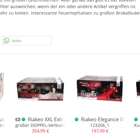
ter ausweichen, wenn der ein oder andere Artikel vergriffen ist.
hr zu bieten. Interessante Feuertopfsalven zu großen Brokatbuke
teilen
ous XXL Verbund
Riakeo XXL Extraordinary - Doppelverbund
Riakeo Elegance XXL Ver
ss.
großer DOPPEL-Verbund ca. 3300gr. NEM
123206_1
Ku
354,99 €
197,99 €