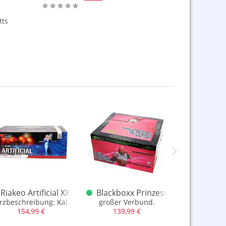
tts
bund
Riakeo Artificial XXL Verbund
Blackboxx Prinzesschen Verbundb
Lesli
rzbeschreibung: Kal. 25 und 30mm
großer Verbund.
8 Schuss + 8
154,99 €
139,99 €
18,9
10,0