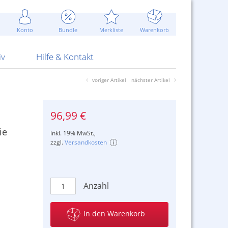
Werbung
 Jahr
are Artikel
Best of Sommeraktionen!
Widerrufsbelehrung
rk
Carl
 Bengalhölzer
fen
bende
Sommerpreise u.v.m.
AGB
otechnik
Konto
Bundle
Merkliste
Warenkorb
nd Attrappen
nehmigung
ste
Blitzschnell...
Kontaktformular
RS Pirotecnia
 und Pistolen
erwerk
& -gebiete
Über uns
werk
Alpha
iv
Hilfe & Kontakt
voriger Artikel
nächster Artikel
96,99 €
ie
inkl. 19% MwSt.,
zzgl.
Versandkosten
Anzahl
In den Warenkorb