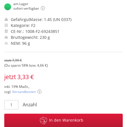
am Lager
sofort verfügbar
Gefahrgutklasse: 1.4S (UN 0337)
Kategorie: F2
CE-Nr.: 1008-F2-69243851
Bruttogewicht: 230 g
NEM: 96 g
statt 7,99 €
(Du sparst 58% bzw. 4,66 €)
jetzt 3,33 €
inkl. 19% MwSt.,
zzgl.
Versandkosten
Anzahl
In den Warenkorb