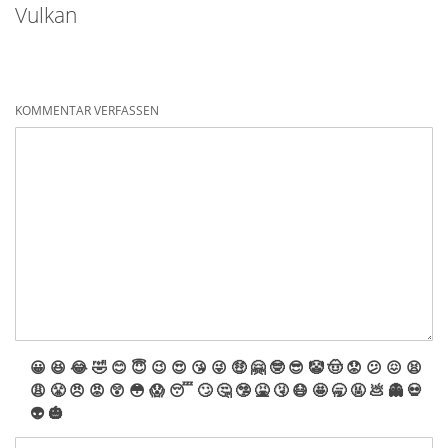
Vulkan
KOMMENTAR VERFASSEN
😀
😆
😂
🤣
😊
😇
😉
😍
😘
😜
🤑
🤗
🤓
😎
🤡
🤠
😟
😕
😖
😫
😩
😤
😠
😡
😲
😳
😱
😴
🙄
🤔
🤥
🤮
🤧
😷
🤩
🥱
🤬
💩
👻
💀
👽
🎃