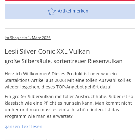
Artikel merken
Im Shop seit: 1. März 2026
Lesli Silver Conic XXL Vulkan
große Silbersäule, sortentreuer Riesenvulkan
Herzlich Willkommen! Dieses Produkt ist oder war ein
Startaktions-Artikel aus 2026! Mit eine tollen Auswahl soll es
wieder losgehen, dieses
TOP
-Angebot gehört dazu!
Ein großer Silbervulkan mit toller Ausbruchhöhe. Silber ist so
klassisch wie eine Pflicht es nur sein kann. Man kommt nicht
umher und man muss es einfach schön finden. Ist das
Programm wie man es erwartet?
Auf jeden Fall eine große Silbersäule, wir werden bestimmt
ganzen Text lesen
noch ein Video nachreichen.