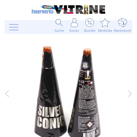
Suche
Konto
Bundle
Merkliste
Warenkorb