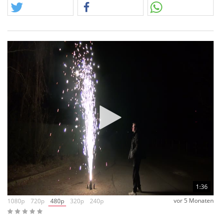
Mit ca. 100gr.
NEM
ist es keine Mogelpackung.
1:36
vor 5 Monaten
1080p
720p
480p
320p
240p